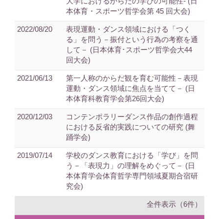
大学におけるからだの学びの可能性- (日
本体育・スポーツ哲学会第 45 回大会)
2022/08/20
表現運動・ダンス領域における「つく
る」を問う－振付という行為の考察を通
して－ (日本体育･スポーツ哲学会大44
回大会)
2021/06/13
第一人称のからだ観を育む可能性－表現
運動・ダンス領域に焦点を当てて－ (日
本体育科教育学会第26回大会)
2020/12/03
コンテンポラリーダンス作品の創作過程
における反省的実践についての研究 (舞
踊学会)
2019/07/14
学校のダンス教育における「学び」を問
う－「表現力」の理解をめぐって－ (日
本体育学会体育哲学専門領域夏期合宿研
究会)
全件表示（6件）