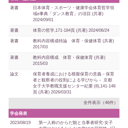
著書
日本体育・スポーツ・健康学会体育哲学領
域e事典「ダンス教育」の項目 (共著)
2024/09/01
著書
体育の哲学,171-184頁 (共著) 2024/06/24
著書
教科内容構成特論 体育・保健体育 (共著)
2017/03
著書
教科内容構成 体育・保健体育 (共著)
2015/03
論文
保育者養成における模擬保育の意義－保育
者と観察者の役割jによる学びから－ 京都
女子大学教職支援センター紀要 (8),141-148
頁 (共著) 2026/03/31
全件表示（46件）
学会発表
2023/08/19
第一人称のからだ観と当事者研究-女子