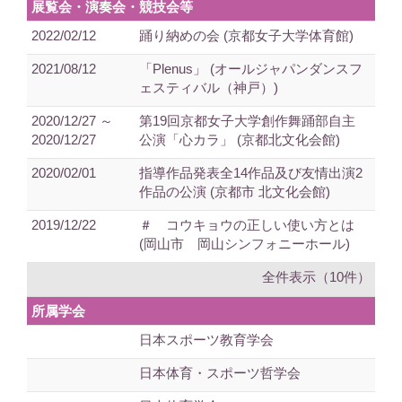
展覧会・演奏会・競技会等
2022/02/12
踊り納めの会 (京都女子大学体育館)
2021/08/12
「Plenus」 (オールジャパンダンスフ
ェスティバル（神戸）)
2020/12/27 ～
第19回京都女子大学創作舞踊部自主
2020/12/27
公演「心カラ」 (京都北文化会館)
2020/02/01
指導作品発表全14作品及び友情出演2
作品の公演 (京都市 北文化会館)
2019/12/22
＃ コウキョウの正しい使い方とは
(岡山市 岡山シンフォニーホール)
全件表示（10件）
所属学会
日本スポーツ教育学会
日本体育・スポーツ哲学会