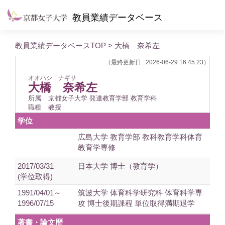
教員業績データベース
教員業績データベースTOP
> 大橋 奈希左
（最終更新日 : 2026-06-29 16:45:23）
オオハシ ナギサ
大橋 奈希左
所属
京都女子大学 発達教育学部 教育学科
職種
教授
学位
広島大学 教育学部 教科教育学科体育
教育学専修
2017/03/31
日本大学 博士（教育学）
(学位取得)
1991/04/01～
筑波大学 体育科学研究科 体育科学専
1996/07/15
攻 博士後期課程 単位取得満期退学
著書・論文歴