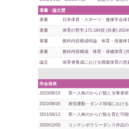
著書・論文歴
著書
日本体育・スポーツ・健康学会体育哲学
著書
体育の哲学,171-184頁 (共著) 2024/
著書
教科内容構成特論 体育・保健体育 (共
著書
教科内容構成 体育・保健体育 (共著) 
論文
保育者養成における模擬保育の意義－保育
学会発表
2023/08/19
第一人称のからだ観と当事者研究
2022/08/20
表現運動・ダンス領域における
2021/06/13
第一人称のからだ観を育む可能
2020/12/03
コンテンポラリーダンス作品の