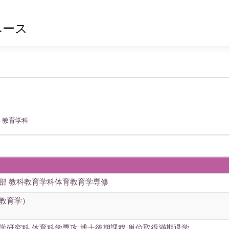
ベース
 教育学科
学部 教科教育学科体育教育学専修
（教育学）
学研究科 体育科学専攻 博士後期課程 単位取得満期退学