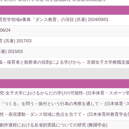
領域e事典「ダンス教育」の項目 (共著) 2024/09/01
06/24
著) 2017/03
2015/03
者と観察者の役割jによる学びから－ 京都女子大学教職支援センター紀要 (8
-女子大学におけるからだの学びの可能性- (日本体育・スポーツ哲学
「つくる」を問う－振付という行為の考察を通して－ (日本体育･ス
性－表現運動・ダンス領域に焦点を当てて－ (日本体育科教育学会第
創作過程における反省的実践についての研究 (舞踊学会)