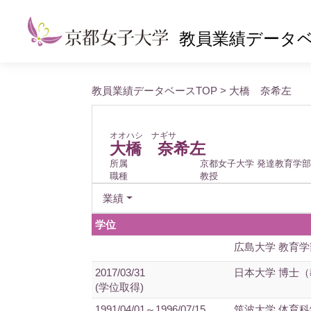
教員業績データ
教員業績データベースTOP
> 大橋 奈希左
オオハシ ナギサ
大橋 奈希左
所属
京都女子大学 発達教育学部
職種
教授
業績
学位
広島大学 教育
2017/03/31
日本大学 博士
(学位取得)
1991/04/01～1996/07/15
筑波大学 体育科