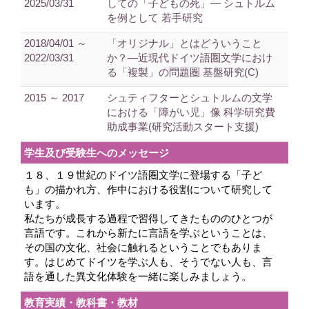
2025/03/31
しての「子どもの死」― シュトルム
を例として 若手研究
2018/04/01 ～
「オリジナル」とはどういうこと
2022/03/31
か？―近現代ドイツ語圏文学におけ
る「複製」の問題圏 基盤研究(C)
2015 ～ 2017
シュティフターとシュトルムの文学
における「障がい児」像 科学研究費
助成事業(研究活動スタート支援)
学生及び受験生へのメッセージ
１８、１９世紀のドイツ語圏文学に登場する「子ど
も」の描かれ方、作中における役割について研究して
います。
私たちが成長する過程で習得してきたもののひとつが
言語です。これから新たに言語を学ぶということは、
その国の文化、社会に触れるということでもありま
す。はじめてドイツを学ぶ人も、そうでない人も、言
語を通した異文化体験を一緒に楽しみましょう。
教育実績・教科書・教材