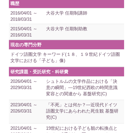
職歴
2016/04/01 ～
大谷大学 任期制講師
2018/03/31
2015/04/01 ～
大谷大学 任期制助教
2016/03/31
現在の専門分野
ドイツ語圏文学 キーワード(１８、１９世紀ドイツ語圏
文学における「子ども」像)
研究課題・受託研究・科研費
2026/04/01 ～
シュトルムの文学作品における「決
2029/03/31
意の瞬間」―19世紀西欧の時間意識
変容との関連から 基盤研究(C)
2023/04/01 ～
「不死」とは何か？―近現代ドイツ
2026/03/31
語圏文学にあらわれた死生観 基盤研
究(C)
2021/04/01 ～
19世紀における子ども観の転換点と