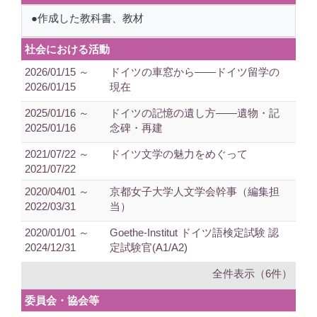
●作成した教科書、教材
社会における活動
2026/01/15 ～
ドイツの車窓から——ドイツ留学の
2026/01/15
現在
2025/01/16 ～
ドイツの記憶の遺し方——遺物・記
2025/01/16
念碑・再建
2021/07/22 ～
ドイツ文学の魅力をめぐって
2021/07/22
2020/04/01 ～
京都女子大学人文学会幹事（編集担
2022/03/31
当）
2020/01/01 ～
Goethe-Institut ドイツ語検定試験 認
2024/12/31
定試験官(A1/A2)
全件表示（6件）
委員会・協会等