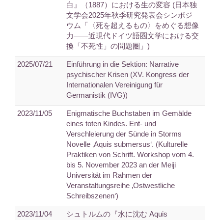
白』（1887）における生の変容 (日本独
文学会2025年秋季研究発表会シンポジ
ウム「〈死を超えるもの〉をめぐる想像
力――近現代ドイツ語圏文学における交
換「不死性」の問題圏」)
2025/07/21
Einführung in die Sektion: Narrative
psychischer Krisen (XV. Kongress der
Internationalen Vereinigung für
Germanistik (IVG))
2023/11/05
Enigmatische Buchstaben im Gemälde
eines toten Kindes. Ent- und
Verschleierung der Sünde in Storms
Novelle ‚Aquis submersus‘. (Kulturelle
Praktiken von Schrift. Workshop vom 4.
bis 5. November 2023 an der Meiji
Universität im Rahmen der
Veranstaltungsreihe ‚Ostwestliche
Schreibszenen‘)
2023/11/04
シュトルムの『水に沈む Aquis