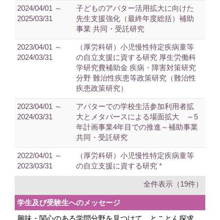
2024/04/01 ～
子どものアバター活用拡大に向けた
2025/03/31
先生支援強化（最終年度総括）補助
事業 共同・受託研究
2023/04/01 ～
（厚労科研）小児慢性特定疾病童等
2024/03/31
の自立支援に資する研究 厚生労働科
学研究費補助金 疾病・障害対策研究
分野 難治性疾患等政策研究（難治性
疾患政策研究）
2023/04/01 ～
アバターでの学校生活参加利用者拡
2024/03/31
大とメタバースによる場面拡大 ～5
年計画事業4年目での推進～補助事業
共同・受託研究
2022/04/01 ～
（厚労科研）小児慢性特定疾病童等
2023/03/31
の自立支援に資する研究 *
全件表示（19件）
学生及び受験生へのメッセージ
興味・関心のある学問分野を見つけて、とことん探求