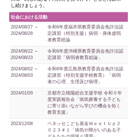
し続けましょう。
社会における活動
2024/08/27 ～
令和6年度福井県教育委員会免許法認
2024/08/28
定講習（特別支援）病弱・身体虚弱
者教育総論
2024/08/22 ～
令和6年度沖縄県教育委員会免許法認
2024/08/23
定講習「病弱者教育総論」
2024/08/02 ～
令和6年度広島県教育委員会免許法認
2024/08/03
定講習（特別支援学校教育）「病弱
者の心理、生理及び病理」
2024/01/09
京都市立桃陽総合支援学校 令和５年
度実践報告会「病気療養する子ども
に寄り添いながら学びの機会を拓く
教育支援」
2023/12/08
ベネッセこども基金ＭｅｅｔＵｐ２
０２３＃１「病気や障がいのある子
どもたちの現状と課題」