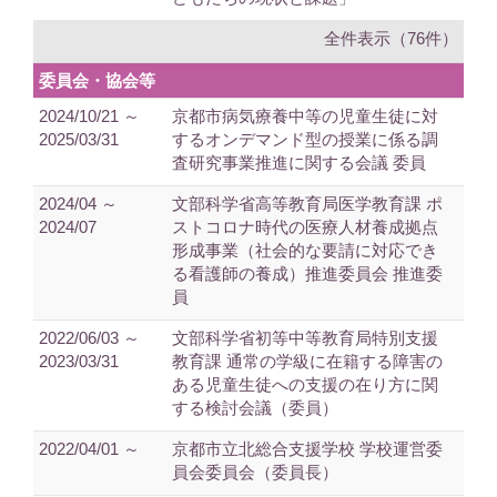
全件表示（76件）
委員会・協会等
2024/10/21 ～
京都市病気療養中等の児童生徒に対
2025/03/31
するオンデマンド型の授業に係る調
査研究事業推進に関する会議 委員
2024/04 ～
文部科学省高等教育局医学教育課 ポ
2024/07
ストコロナ時代の医療人材養成拠点
形成事業（社会的な要請に対応でき
る看護師の養成）推進委員会 推進委
員
2022/06/03 ～
文部科学省初等中等教育局特別支援
2023/03/31
教育課 通常の学級に在籍する障害の
ある児童生徒への支援の在り方に関
する検討会議（委員）
2022/04/01 ～
京都市立北総合支援学校 学校運営委
員会委員会（委員長）