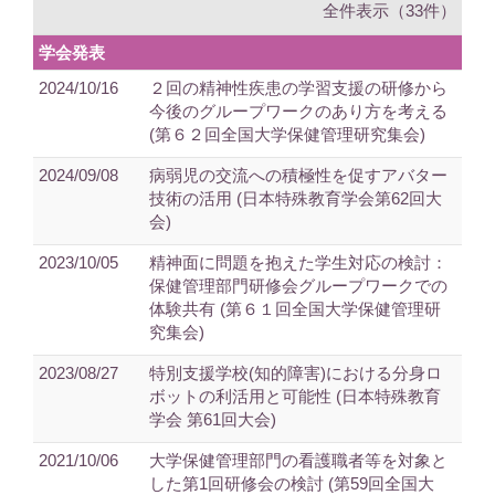
全件表示（33件）
学会発表
2024/10/16
２回の精神性疾患の学習支援の研修から
今後のグループワークのあり方を考える
(第６２回全国大学保健管理研究集会)
2024/09/08
病弱児の交流への積極性を促すアバター
技術の活用 (日本特殊教育学会第62回大
会)
2023/10/05
精神面に問題を抱えた学生対応の検討：
保健管理部門研修会グループワークでの
体験共有 (第６１回全国大学保健管理研
究集会)
2023/08/27
特別支援学校(知的障害)における分身ロ
ボットの利活用と可能性 (日本特殊教育
学会 第61回大会)
2021/10/06
大学保健管理部門の看護職者等を対象と
した第1回研修会の検討 (第59回全国大