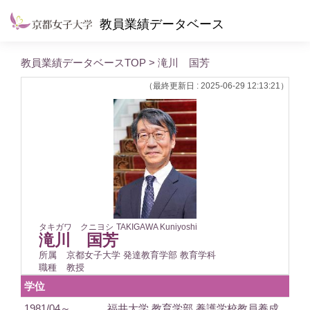
教員業績データベース
教員業績データベースTOP
> 滝川 国芳
（最終更新日 : 2025-06-29 12:13:21）
タキガワ クニヨシ
TAKIGAWA Kuniyoshi
滝川 国芳
所属
京都女子大学 発達教育学部 教育学科
職種
教授
学位
1981/04～
福井大学 教育学部 養護学校教員養成