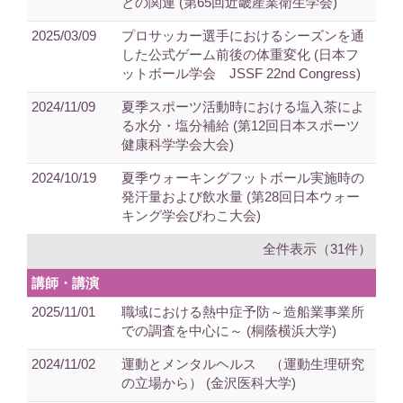
との関連 (第65回近畿産業衛生学会)
2025/03/09
プロサッカー選手におけるシーズンを通
した公式ゲーム前後の体重変化 (日本フ
ットボール学会 JSSF 22nd Congress)
2024/11/09
夏季スポーツ活動時における塩入茶によ
る水分・塩分補給 (第12回日本スポーツ
健康科学学会大会)
2024/10/19
夏季ウォーキングフットボール実施時の
発汗量および飲水量 (第28回日本ウォー
キング学会びわこ大会)
全件表示（31件）
講師・講演
2025/11/01
職域における熱中症予防～造船業事業所
での調査を中心に～ (桐蔭横浜大学)
2024/11/02
運動とメンタルヘルス （運動生理研究
の立場から） (金沢医科大学)