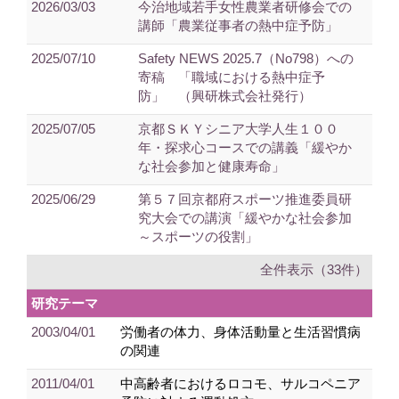
2026/03/03
今治地域若手女性農業者研修会での
講師「農業従事者の熱中症予防」
2025/07/10
Safety NEWS 2025.7（No798）への
寄稿 「職域における熱中症予
防」 （興研株式会社発行）
2025/07/05
京都ＳＫＹシニア大学人生１００
年・探求心コースでの講義「緩やか
な社会参加と健康寿命」
2025/06/29
第５７回京都府スポーツ推進委員研
究大会での講演「緩やかな社会参加
～スポーツの役割」
全件表示（33件）
研究テーマ
2003/04/01
労働者の体力、身体活動量と生活習慣病
の関連
2011/04/01
中高齢者におけるロコモ、サルコペニア