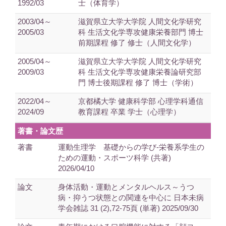
1992/03
士（体育学）
2003/04～
滋賀県立大学大学院 人間文化学研究
2005/03
科 生活文化学専攻健康栄養部門 博士
前期課程 修了 修士（人間文化学）
2005/04～
滋賀県立大学大学院 人間文化学研究
2009/03
科 生活文化学専攻健康栄養論研究部
門 博士後期課程 修了 博士（学術）
2022/04～
京都橘大学 健康科学部 心理学科通信
2024/09
教育課程 卒業 学士（心理学）
著書・論文歴
著書
運動生理学 基礎からの学び-栄養系学生の
ための運動・スポーツ科学 (共著)
2026/04/10
論文
身体活動・運動とメンタルヘルス～うつ
病・抑うつ状態との関連を中心に 日本未病
学会雑誌 31 (2),72-75頁 (単著) 2025/09/30