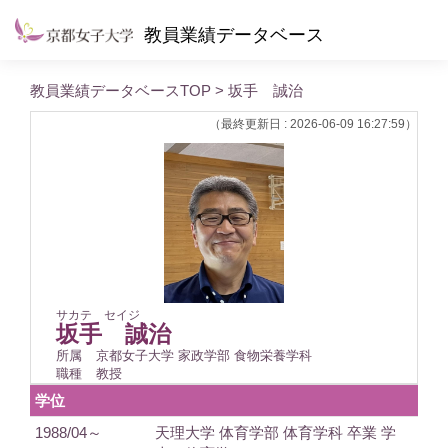
教員業績データベース
教員業績データベースTOP
> 坂手 誠治
（最終更新日 : 2026-06-09 16:27:59）
サカテ セイジ
坂手 誠治
所属
京都女子大学 家政学部 食物栄養学科
職種
教授
学位
1988/04～
天理大学 体育学部 体育学科 卒業 学