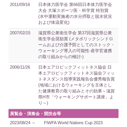
2011/09/16
日本体力医学会 第66回日本体力医学会
大会 大塚スポーツ医・科学賞 特別賞
(水中運動実施者の水分摂取と脱水状況
および体温変化)
2007/02/15
滋賀県公衆衛生学会 第37回滋賀県公衆
衛生学会奨励賞 (メタボリックシンドロ
ームおよび介護予防としてのストック・
ウォーキング導入の可能性-産学官連携
の取り組みからの検討‐)
2006/11/26
日本エアロビックフィットネス協会 日
本エアロビックフィットネス協会フィッ
トネスダンス指導実践報告会優秀報告賞
(地域におけるウォーキングを主体とし
た健康教育の取り組みとその効果～滋賀
県H市「ウォーキングサポート講座」よ
り～)
展覧会・演奏会・競技会等
2023/08/24 ～
FIWFA World Nations Cup 2023