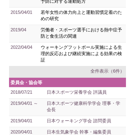
予防に対する運動処方
2015/04/01
若年女性の体力向上と運動習慣定着のた
めの研究
2019/04
労働者・スポーツ選手における熱中症予
防と食生活の関連
2022/04/04
ウォーキングフットボール実施による生
理的反応および継続実施による効果の検
証
全件表示（6件）
委員会・協会等
2018/07/21
日本スポーツ栄養学会 評議員
2019/04/01 ～
日本スポーツ健康科学学会 理事・学
会長
2019/04/01
日本ウォーキング学会 諮問委員
2020/04/01
日本生気象学会 幹事・編集委員