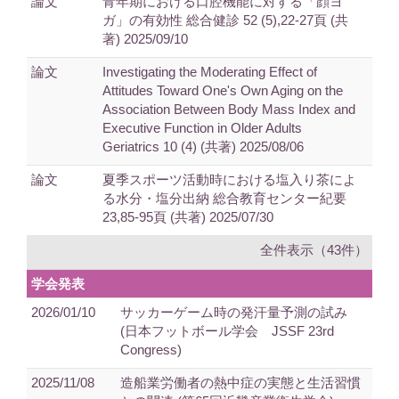
論文
青年期における口腔機能に対する「顔ヨ
ガ」の有効性 総合健診 52 (5),22-27頁 (共
著) 2025/09/10
論文
Investigating the Moderating Effect of
Attitudes Toward One's Own Aging on the
Association Between Body Mass Index and
Executive Function in Older Adults
Geriatrics 10 (4) (共著) 2025/08/06
論文
夏季スポーツ活動時における塩入り茶によ
る水分・塩分出納 総合教育センター紀要
23,85-95頁 (共著) 2025/07/30
全件表示（43件）
学会発表
2026/01/10
サッカーゲーム時の発汗量予測の試み
(日本フットボール学会 JSSF 23rd
Congress)
2025/11/08
造船業労働者の熱中症の実態と生活習慣