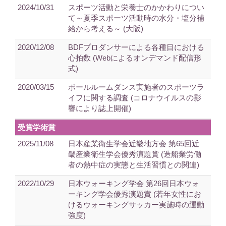
2024/10/31
スポーツ活動と栄養士のかかわりについ
て～夏季スポーツ活動時の水分・塩分補
給から考える～ (大阪)
2020/12/08
BDFプロダンサーによる各種目における
心拍数 (Webによるオンデマンド配信形
式)
2020/03/15
ボールルームダンス実施者のスポーツラ
イフに関する調査 (コロナウイルスの影
響により誌上開催)
受賞学術賞
2025/11/08
日本産業衛生学会近畿地方会 第65回近
畿産業衛生学会優秀演題賞 (造船業労働
者の熱中症の 実態と生活習慣との関連)
2022/10/29
日本ウォーキング学会 第26回日本ウォ
ーキング学会優秀演題賞 (若年女性にお
けるウォーキングサッカー実施時の運動
強度)