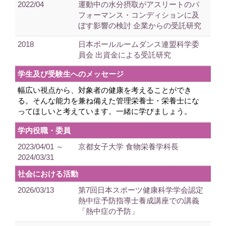
2022/04
運動中の水分摂取がアスリートのパ
フォーマンス・コンディションに及
ぼす影響の検討 企業からの受託研究
2018
日本ボールルームダンス連盟科学委
員会 出資金による受託研究
学生及び受験生へのメッセージ
幅広い視点から、対象者の健康を考えることができ
る。そんな能力を兼ね備えた管理栄養士・栄養士にな
ってほしいと考えています。一緒に学びましょう。
学内役職・委員
2023/04/01 ～
京都女子大学 食物栄養学科長
2024/03/31
社会における活動
2026/03/13
第7回日本スポーツ健康科学学会認定
熱中症予防指導士養成講座での講義
「熱中症の予防」