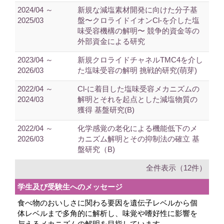
2024/04 ～
新規な減塩素材開発に向けた分子基
2025/03
盤〜クロライドイオンCl-を介した塩
味受容機構の解明〜 競争的資金等の
外部資金による研究
2023/04 ～
新規クロライドチャネルTMC4を介し
2026/03
た塩味受容の解明 挑戦的研究(萌芽)
2022/04 ～
Cl-に着目した塩味受容メカニズムの
2024/03
解明とそれを起点とした減塩物質の
獲得 基盤研究(B)
2022/04 ～
化学感覚の老化による機能低下のメ
2026/03
カニズム解明とその抑制法の確立 基
盤研究（B)
全件表示（12件）
学生及び受験生へのメッセージ
食べ物のおいしさに関わる要因を遺伝子レベルから個
体レベルまで多角的に解析し、味覚や嗜好性に影響を
与えるメカニズムの解明を目指しています。