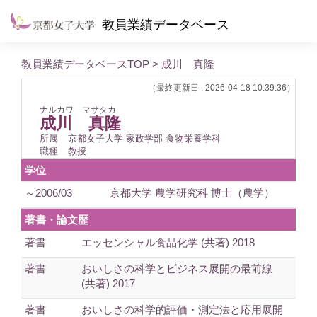
教員業績データベース
教員業績データベースTOP
> 成川 真隆
（最終更新日 : 2026-04-18 10:39:36）
ナルカワ マサタカ
成川 真隆
所属
京都女子大学 家政学部 食物栄養学科
職種
教授
学位
～2006/03
京都大学 農学研究科 博士（農学）
著書・論文歴
著書
エッセンシャル食品化学 (共著) 2018
著書
おいしさの科学とビジネス展開の最前線
(共著) 2017
著書
おいしさの科学的評価・測定法と応用展開