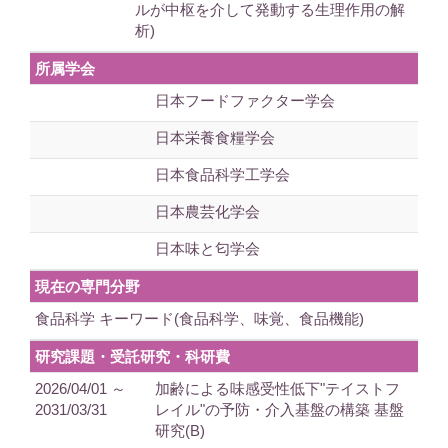
ルが中枢を介して発動する生理作用の解
析)
所属学会
日本フードファクター学会
日本栄養食糧学会
日本食品科学工学会
日本農芸化学会
日本味と匂学会
現在の専門分野
食品科学 キーワード(食品科学、味覚、食品機能)
研究課題・受託研究・科研費
2026/04/01 ～
加齢による味感受性低下"テイストフ
2031/03/31
レイル"の予防・介入基盤の構築 基盤
研究(B)