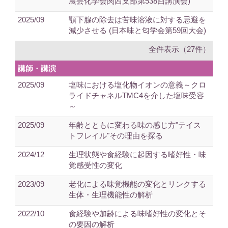
農芸化学会関西支部第538回講演会)
2025/09
顎下腺の除去は苦味溶液に対する忌避を
減少させる (日本味と匂学会第59回大会)
全件表示（27件）
講師・講演
2025/09
塩味における塩化物イオンの意義～クロ
ライドチャネルTMC4を介した塩味受容
～
2025/09
年齢とともに変わる味の感じ方"テイス
トフレイル"その理由を探る
2024/12
生理状態や食経験に起因する嗜好性・味
覚感受性の変化
2023/09
老化による味覚機能の変化とリンクする
生体・生理機能性の解析
2022/10
食経験や加齢による味嗜好性の変化とそ
の要因の解析