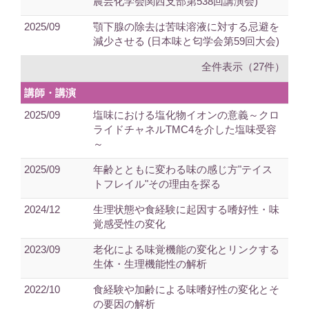
農芸化学会関西支部第538回講演会)
2025/09
顎下腺の除去は苦味溶液に対する忌避を
減少させる (日本味と匂学会第59回大会)
全件表示（27件）
講師・講演
2025/09
塩味における塩化物イオンの意義～クロ
ライドチャネルTMC4を介した塩味受容
～
2025/09
年齢とともに変わる味の感じ方"テイス
トフレイル"その理由を探る
2024/12
生理状態や食経験に起因する嗜好性・味
覚感受性の変化
2023/09
老化による味覚機能の変化とリンクする
生体・生理機能性の解析
2022/10
食経験や加齢による味嗜好性の変化とそ
の要因の解析