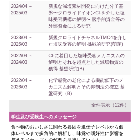
2024/04 ～
新規な減塩素材開発に向けた分子基
2025/03
盤〜クロライドイオンCl-を介した塩
味受容機構の解明〜 競争的資金等の
外部資金による研究
2023/04 ～
新規クロライドチャネルTMC4を介し
2026/03
た塩味受容の解明 挑戦的研究(萌芽)
2022/04 ～
Cl-に着目した塩味受容メカニズムの
2024/03
解明とそれを起点とした減塩物質の
獲得 基盤研究(B)
2022/04 ～
化学感覚の老化による機能低下のメ
2026/03
カニズム解明とその抑制法の確立 基
盤研究（B)
全件表示（12件）
学生及び受験生へのメッセージ
食べ物のおいしさに関わる要因を遺伝子レベルから個
体レベルまで多角的に解析し、味覚や嗜好性に影響を
与えるメカニズムの解明を目指しています。