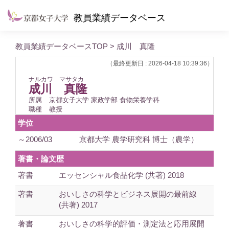
教員業績データベース
教員業績データベースTOP
> 成川 真隆
（最終更新日 : 2026-04-18 10:39:36）
ナルカワ マサタカ
成川 真隆
所属
京都女子大学 家政学部 食物栄養学科
職種
教授
学位
～2006/03
京都大学 農学研究科 博士（農学）
著書・論文歴
著書
エッセンシャル食品化学 (共著) 2018
著書
おいしさの科学とビジネス展開の最前線
(共著) 2017
著書
おいしさの科学的評価・測定法と応用展開