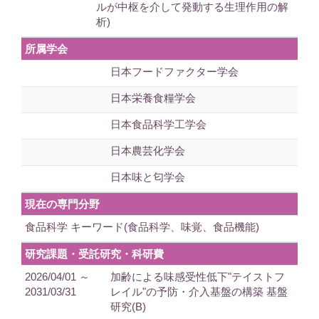
ルが中枢を介して発動する生理作用の解
析)
所属学会
日本フードファクター学会
日本栄養食糧学会
日本食品科学工学会
日本農芸化学会
日本味と匂学会
現在の専門分野
食品科学 キーワード(食品科学、味覚、食品機能)
研究課題・受託研究・科研費
2026/04/01 ～
加齢による味感受性低下"テイストフ
2031/03/31
レイル"の予防・介入基盤の構築 基盤
研究(B)