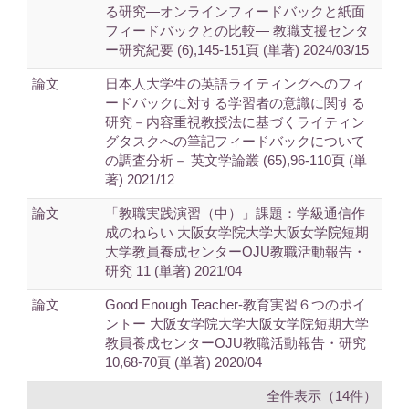
る研究―オンラインフィードバックと紙面
フィードバックとの比較― 教職支援センタ
ー研究紀要 (6),145-151頁 (単著) 2024/03/15
論文
日本人大学生の英語ライティングへのフィ
ードバックに対する学習者の意識に関する
研究－内容重視教授法に基づくライティン
グタスクへの筆記フィードバックについて
の調査分析－ 英文学論叢 (65),96-110頁 (単
著) 2021/12
論文
「教職実践演習（中）」課題：学級通信作
成のねらい 大阪女学院大学大阪女学院短期
大学教員養成センターOJU教職活動報告・
研究 11 (単著) 2021/04
論文
Good Enough Teacher-教育実習６つのポイ
ントー 大阪女学院大学大阪女学院短期大学
教員養成センターOJU教職活動報告・研究
10,68-70頁 (単著) 2020/04
全件表示（14件）