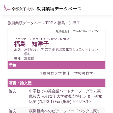
教員業績データベース
教員業績データベースTOP
> 福島 知津子
（最終更新日 : 2024-10-23 12:25:55）
フクシマ チズコ
FUKUSHIMA Chizuko
福島 知津子
所属
京都女子大学 文学部 英語文化コミュニケーション
学科
職種
准教授
学位
兵庫教育大学 博士（学校教育学）
著書・論文歴
論文
中学校での英会話パートナープログラム実
践報告 京都女子大学教職支援センター研究
紀要 (7),173-179頁 (単著) 2025/03/10
論文
模擬授業へのピア・フィードバックに関す