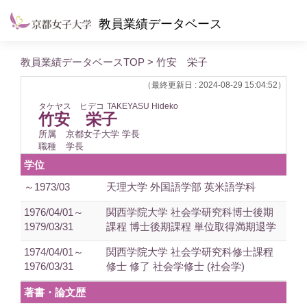
教員業績データベース
教員業績データベースTOP
> 竹安 栄子
（最終更新日 : 2024-08-29 15:04:52）
タケヤス ヒデコ
TAKEYASU Hideko
竹安 栄子
所属
京都女子大学 学長
職種
学長
学位
～1973/03
天理大学 外国語学部 英米語学科
1976/04/01～
関西学院大学 社会学研究科博士後期
1979/03/31
課程 博士後期課程 単位取得満期退学
1974/04/01～
関西学院大学 社会学研究科修士課程
1976/03/31
修士 修了 社会学修士 (社会学)
著書・論文歴