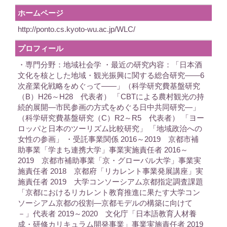
ホームページ
http://ponto.cs.kyoto-wu.ac.jp/WLC/
プロフィール
・専門分野：地域社会学 ・最近の研究内容：「日本酒
文化を核とした地域・観光振興に関する総合研究――6
次産業化戦略をめぐって――」（科学研究費基盤研究
（B）H26～H28 代表者） 「CBTによる農村観光の持
続的展開―市民参画の方式をめぐる日中共同研究―」
（科学研究費基盤研究（C）R2～R5 代表者） 「ヨー
ロッパと日本のツーリズム比較研究」 「地域政治への
女性の参画」 ・受託事業関係 2016～2019 京都市補
助事業「学まち連携大学」事業実施責任者 2016～
2019 京都市補助事業「京・グローバル大学」事業実
施責任者 2018 京都府「リカレント事業発展講座」実
施責任者 2019 大学コンソーシアム京都指定調査課題
「京都におけるリカレント教育推進に果たす大学コン
ソーシアム京都の役割―京都モデルの構築に向けて
－」代表者 2019～2020 文化庁「日本語教育人材養
成・研修カリキュラム開発事業」事業実施責任者 2019