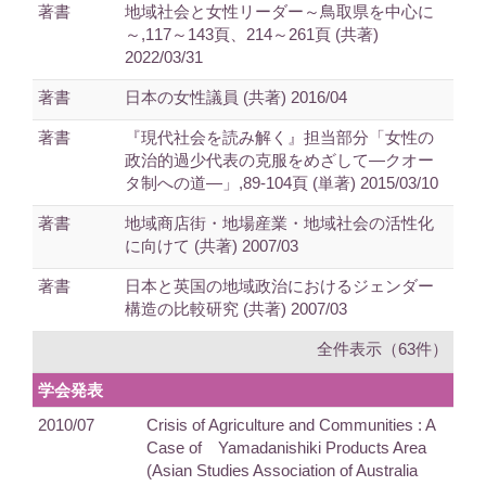
著書
地域社会と女性リーダー～鳥取県を中心に
～,117～143頁、214～261頁 (共著)
2022/03/31
著書
日本の女性議員 (共著) 2016/04
著書
『現代社会を読み解く』担当部分「女性の
政治的過少代表の克服をめざして―クオー
タ制への道―」,89-104頁 (単著) 2015/03/10
著書
地域商店街・地場産業・地域社会の活性化
に向けて (共著) 2007/03
著書
日本と英国の地域政治におけるジェンダー
構造の比較研究 (共著) 2007/03
全件表示（63件）
学会発表
2010/07
Crisis of Agriculture and Communities : A
Case of Yamadanishiki Products Area
(Asian Studies Association of Australia