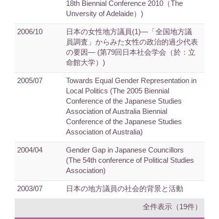
18th Biennial Conference 2010（The
Unversity of Adelaide）)
2006/10
日本の女性地方議員(1)―「全国地方議
員調査」からみた女性の政治的過少代表
の要因― (第79回日本社会学会（於：立
命館大学）)
2005/07
Towards Equal Gender Representation in
Local Politics (The 2005 Biennial
Conference of the Japanese Studies
Association of Australia Biennial
Conference of the Japanese Studies
Association of Australia)
2004/04
Gender Gap in Japanese Councillors
(The 54th conference of Political Studies
Association)
2003/07
日本の地方議員の社会的背景と活動
全件表示（19件）