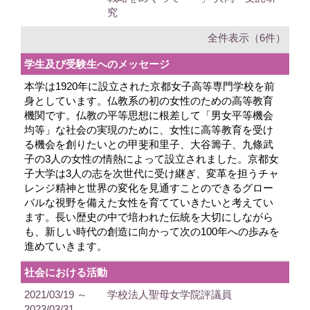
究
全件表示（6件）
学生及び受験生へのメッセージ
本学は1920年に設立された京都女子高等専門学校を前
身としています。仏教系の初の女性のための高等教育
機関です。仏教の平等思想に根差して「男女平等機会
均等」な社会の実現のために、女性に高等教育を受け
る機会を創りたいとの甲斐和里子、大谷籌子、九條武
子の3人の女性の情熱によって設立されました。京都女
子大学は3人の志を次世代に受け継ぎ、変革を担うチャ
レンジ精神と世界の変化を見通すことのできるグロー
バルな視野を備えた女性を育てていきたいと考えてい
ます。長い歴史の中で培われた伝統を大切にしながら
も、新しい時代の創造に向かって次の100年への歩みを
進めていきます。
社会における活動
2021/03/19 ～
学校法人聖母女学院評議員
2023/03/31