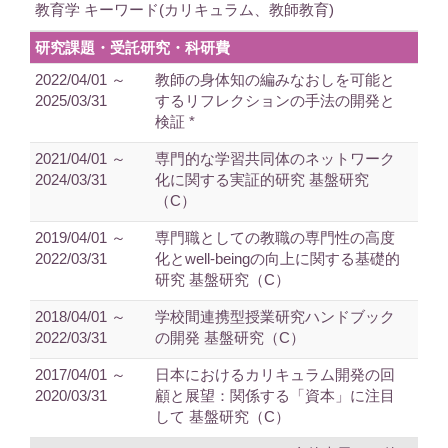
教育学 キーワード(カリキュラム、教師教育)
研究課題・受託研究・科研費
2022/04/01 ～
教師の身体知の編みなおしを可能と
2025/03/31
するリフレクションの手法の開発と
検証 *
2021/04/01 ～
専門的な学習共同体のネットワーク
2024/03/31
化に関する実証的研究 基盤研究
（C）
2019/04/01 ～
専門職としての教職の専門性の高度
2022/03/31
化とwell-beingの向上に関する基礎的
研究 基盤研究（C）
2018/04/01 ～
学校間連携型授業研究ハンドブック
2022/03/31
の開発 基盤研究（C）
2017/04/01 ～
日本におけるカリキュラム開発の回
2020/03/31
顧と展望：関係する「資本」に注目
して 基盤研究（C）