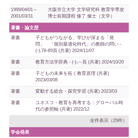
1999/04/01～
大阪市立大学 文学研究科 教育学専攻
2001/03/31
博士前期課程 修了 修士（文学）
著書・論文歴
著書
子どもがつながる、学びが深まる「発
問」 「個別最適化時代」の教師の問い -
(-),78-89頁 (共著) 2024/11/07
著書
教育方法学辞典 - (-),---頁 (共著) 2024/10/20
著書
子どもの未来を拓く教育原理 (共著)
2023/03/08
著書
変動する総合・探究学習 (共著) 2023/03
著書
ユネスコ・教育を再考する：グローバル時
代の参照軸 (共著) 2022/12
全件表示（29件）
学会発表