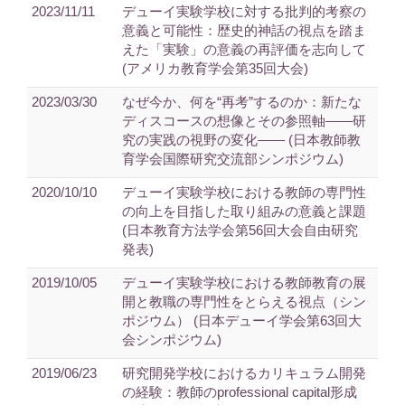
2023/11/11
デューイ実験学校に対する批判的考察の
意義と可能性：歴史的神話の視点を踏ま
えた「実験」の意義の再評価を志向して
(アメリカ教育学会第35回大会)
2023/03/30
なぜ今か、何を“再考”するのか：新たな
ディスコースの想像とその参照軸——研
究の実践の視野の変化—— (日本教師教
育学会国際研究交流部シンポジウム)
2020/10/10
デューイ実験学校における教師の専門性
の向上を目指した取り組みの意義と課題
(日本教育方法学会第56回大会自由研究
発表)
2019/10/05
デューイ実験学校における教師教育の展
開と教職の専門性をとらえる視点（シン
ポジウム） (日本デューイ学会第63回大
会シンポジウム)
2019/06/23
研究開発学校におけるカリキュラム開発
の経験：教師のprofessional capital形成