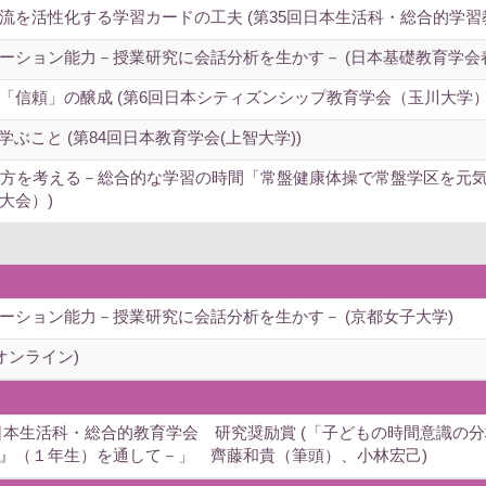
を活性化する学習カードの工夫 (第35回日本生活科・総合的学習
ーション能力－授業研究に会話分析を生かす－ (日本基礎教育学会
「信頼」の醸成 (第6回日本シティズンシップ教育学会（玉川大学）
ぶこと (第84回日本教育学会(上智大学))
り方を考える－総合的な学習の時間「常盤健康体操で常盤学区を元気に
大会）)
ーション能力－授業研究に会話分析を生かす－ (京都女子大学)
オンライン)
日本生活科・総合的教育学会 研究奨励賞 (「子どもの時間意識の
』（１年生）を通して－」 齊藤和貴（筆頭）、小林宏己)