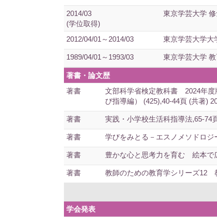
2014/03
東京学芸大学 修
(学位取得)
2012/04/01～2014/03
東京学芸大学大学
1989/04/01～1993/03
東京学芸大学 教
著書・論文歴
著書
文部科学省検定教科書 2024
び指導編） (425),40-44頁 (共著) 20
著書
実践・小学校生活科指導法,65-74頁 (共
著書
学びをみとる－エスノメソドロジー・会
著書
豊かな心と思考力を育む 絵本で広がる
著書
教師のための教育学シリーズ12 教育実習
学会発表