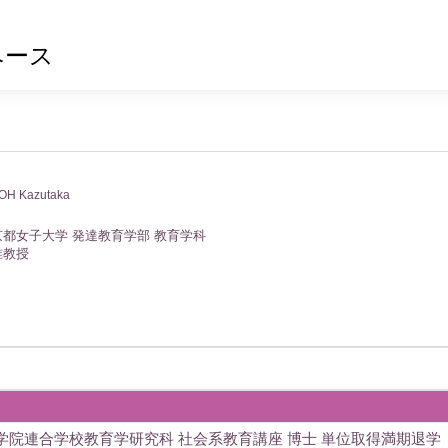
ベース
OH Kazutaka
京都女子大学 発達教育学部 教育学科
准教授
学院連合学校教育学研究科 社会系教育講座 博士 単位取得満期退学