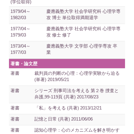
(学位取得)
1979/04～
慶應義塾大学 社会学研究科 心理学専
1982/03
攻 博士 単位取得満期退学
1977/04～
慶應義塾大学 社会学研究科 心理学専
1979/03
攻 修士 修了
1973/04～
慶應義塾大学 文学部 心理学専攻 卒
1977/03
業
著書・論文歴
著書
裁判員の判断の心理：心理学実験から迫る
(単著) 2019/05/21
著書
シリーズ 刑事司法を考える 第２巻 捜査と
弁護,99-119頁 (共著) 2017/08/23
著書
「私」を考える (共著) 2013/12/21
著書
記憶と日常 (共著) 2011/06/06
著書
認知心理学：心のメカニズムを解き明かす