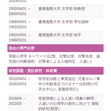
2020/03/31
1992/04/01 ～
慶應義塾大学 文学部 助教授
2000/03/31
1988/04/01 ～
慶應義塾大学 文学部 専任講師
1992/03/31
1982/04/01 ～
慶應義塾大学 文学部 助手
1988/03/31
現在の専門分野
実験心理学 キーワード(記憶、目撃記憶、目撃供述、裁
判員の判断過程、目撃者による人物同定、人違い)
研究課題・受託研究・科研費
2022/04/01 ～
医学的治験と事実認定−児童ポルノ事
2026/03/31
件の年齢推定でのタナー法利用の可
否を中心に 基盤研究(C)
2018/04 ～
視覚情報による人違い現象の解明：
2022/03
人違いの心理学の創生に向けて 挑戦
的研究(萌芽)