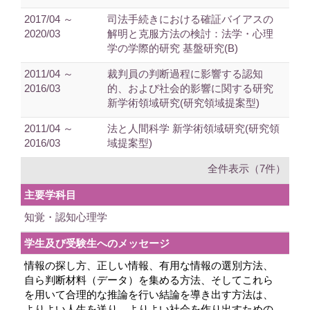
2017/04 ～
司法手続きにおける確証バイアスの
2020/03
解明と克服方法の検討：法学・心理
学の学際的研究 基盤研究(B)
2011/04 ～
裁判員の判断過程に影響する認知
2016/03
的、および社会的影響に関する研究
新学術領域研究(研究領域提案型)
2011/04 ～
法と人間科学 新学術領域研究(研究領
2016/03
域提案型)
全件表示（7件）
主要学科目
知覚・認知心理学
学生及び受験生へのメッセージ
情報の探し方、正しい情報、有用な情報の選別方法、
自ら判断材料（データ）を集める方法、そしてこれら
を用いて合理的な推論を行い結論を導き出す方法は、
よりよい人生を送り、よりよい社会を作り出すための