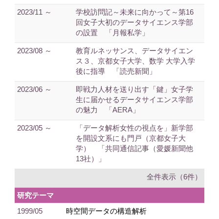
2023/11 ～
学校訪問記～未来に向かって～第16
回女子大初のデータサイエンス学部
の設置 「月報私学」
2023/08 ～
教育ルネッサンス、データサイエン
ス３、京都女子大学、数学 大学入学
後に指導 「読売新聞」
2023/06 ～
即戦力人材を送り出す「鍵」女子学
生に届かせるデータサイエンス学部
の魅力 「AERA」
2023/05 ～
「データ解析女性の視点を」新学部
を開設文系にも門戸（京都女子大
学） 「共同通信記事（愛媛新聞他
13社）」
全件表示（6件）
研究テーマ
1999/05
時空間データの構造解析