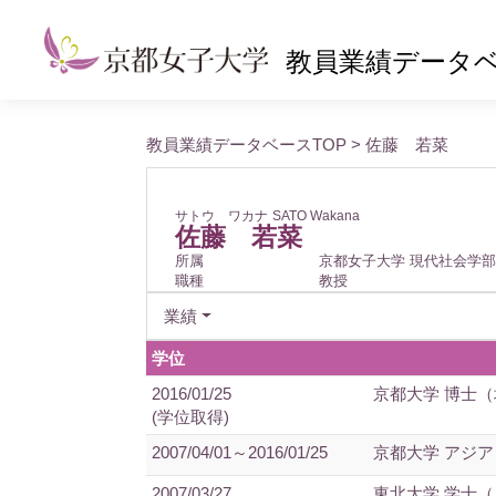
教員業績データ
教員業績データベースTOP
> 佐藤 若菜
サトウ ワカナ
SATO Wakana
佐藤 若菜
所属
京都女子大学 現代社会学部
職種
教授
業績
学位
2016/01/25
京都大学 博士
(学位取得)
2007/04/01～2016/01/25
京都大学 アジア
2007/03/27
東北大学 学士