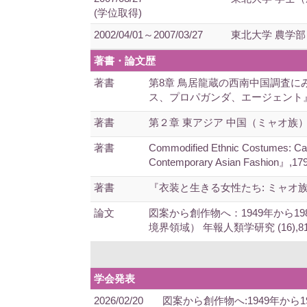
(学位取得)
2002/04/01～2007/03/27
東北大学 農学部
著書・論文歴
著書
第8章 鳥居龍蔵の西南中国調査に
ス、プロパガンダ、エージェント』,223-
著書
第２章 東アジア 中国（ミャオ族） 『
著書
Commodified Ethnic Costumes: Cas
Contemporary Asian Fashion』,17
著書
『衣装と生きる女性たち: ミャオ族の物
論文
図案から創作物へ：1949年から
境界領域） 年報人類学研究 (16),81-9
学会発表
2026/02/20
図案から創作物へ:1949年か