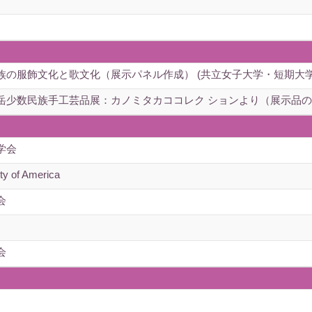
族の服飾文化と歌文化（展示パネル作成） (共立女子大学・短期大
岳少数民族手工芸品展：カノミタカココレク ションより（展示品の分
学会
ety of America
会
会