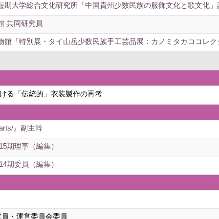
短期大学総合文化研究所「中国貴州少数民族の服飾文化と歌文化」
館 共同研究員
物館「特別展・タイ山岳少数民族手工芸品展：カノミタカココレク
ける「伝統的」衣装製作の再考
rts/』副主幹
15期理事（編集）
14期委員（編集）
究員・運営委員会委員