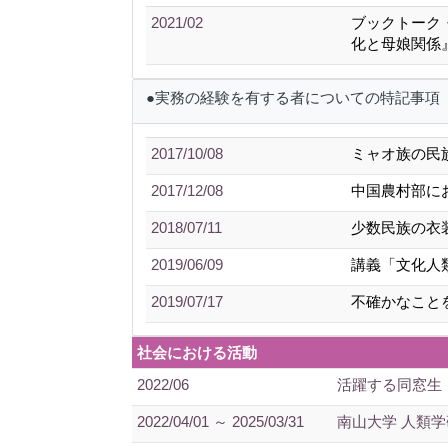
2021/02
ブックトーク
化と母娘関係』
●実務の経験を有する者についての特記事項
2017/10/08
ミャオ族の民
2017/12/08
中国農村部に
2018/07/11
少数民族の衣
2019/06/09
講義「文化人
2019/07/17
不確かなこと
社会における活動
2022/06
活躍する同窓生
2022/04/01 ～ 2025/03/31
南山大学 人類学