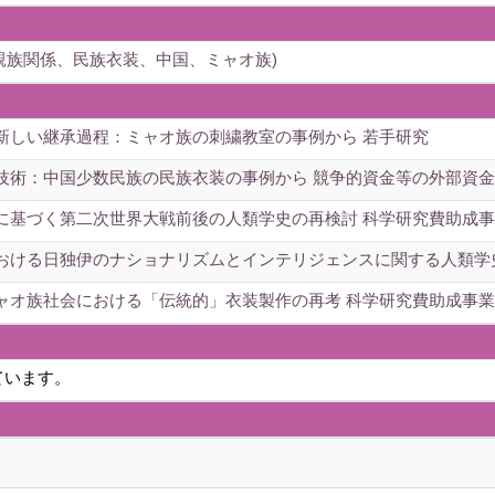
、親族関係、民族衣装、中国、ミャオ族)
新しい継承過程：ミャオ族の刺繍教室の事例から 若手研究
技術：中国少数民族の民族衣装の事例から 競争的資金等の外部資金
に基づく第二次世界大戦前後の人類学史の再検討 科学研究費助成事業
おける日独伊のナショナリズムとインテリジェンスに関する人類学史 
ャオ族社会における「伝統的」衣装製作の再考 科学研究費助成事業(
ています。