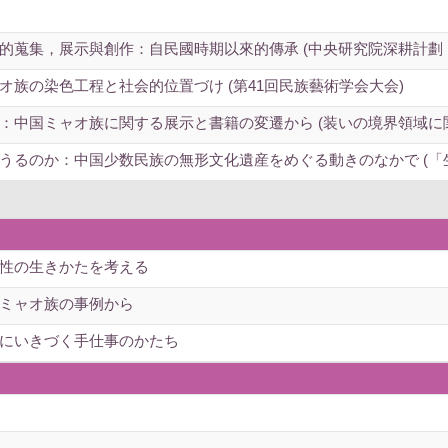
的蒐集，展示與創作：自民國時期以來的傳承 (中央研究院深耕計劃
族の染色工程と社会的位置づけ (第41回民族藝術学会大会)
：中国ミャオ族に関する展示と書籍の変遷から (装いの境界領域に
うるのか：中国少数民族の無形文化遺産をめぐる動きのなかで (「生
性の生きかたを考える
ミャオ族の事例から
にいきづく手仕事のかたち