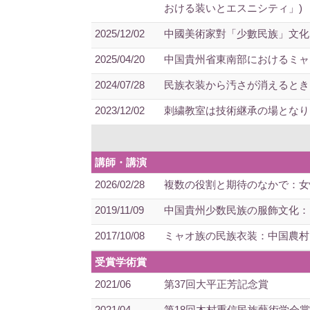
おける装いとエスニシティ」)
2025/12/02
中國美術家對「少數民族」文化
2025/04/20
中国貴州省東南部におけるミャオ
2024/07/28
民族衣装から汚さが消えるとき
2023/12/02
刺繍教室は技術継承の場となり
講師・講演
2026/02/28
複数の役割と期待のなかで：女
2019/11/09
中国貴州少数民族の服飾文化：
2017/10/08
ミャオ族の民族衣装：中国農村
受賞学術賞
2021/06
第37回大平正芳記念賞
2021/04
第18回木村重信民族藝術学会賞