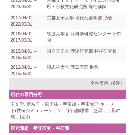
2022/04/01 ～
京都女子大学 データサイエンス研究
2023/03/31
所・宗教文化研究所 専任講師
2017/04/01 ～
京都女子大学 現代社会学部 助教
2022/03/31
2016/04/01 ～
筑波大学 計算科学研究センター 研究
2017/03/31
員
2015/04/01 ～
国立天文台 理論研究部 特任研究員
2016/03/31
2012/04/01 ～
同志社大学 理工学部 助教
2015/03/31
全件表示（8件）
現在の専門分野
天文学, 素粒子・原子核・宇宙線・宇宙物理 キーワー
ド(数値シミュレーション，宇宙物理学，惑星，土星の
環，銀河)
研究課題・受託研究・科研費