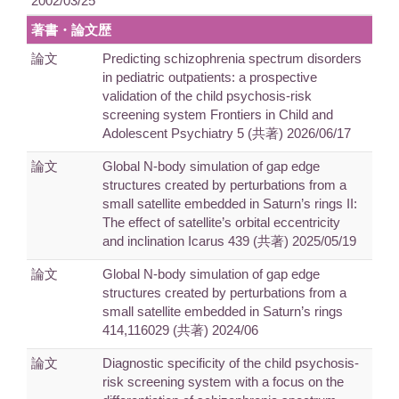
2002/03/25
著書・論文歴
論文
Predicting schizophrenia spectrum disorders
in pediatric outpatients: a prospective
validation of the child psychosis-risk
screening system Frontiers in Child and
Adolescent Psychiatry 5 (共著) 2026/06/17
論文
Global N-body simulation of gap edge
structures created by perturbations from a
small satellite embedded in Saturn’s rings II:
The effect of satellite’s orbital eccentricity
and inclination Icarus 439 (共著) 2025/05/19
論文
Global N-body simulation of gap edge
structures created by perturbations from a
small satellite embedded in Saturn’s rings
414,116029 (共著) 2024/06
論文
Diagnostic specificity of the child psychosis-
risk screening system with a focus on the