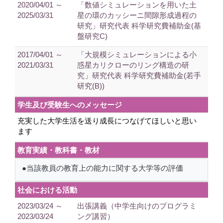
2020/04/01 ～
「数値シミュレーションを用いた土
2025/03/31
星の環のカッシーニ間隙形成過程の
研究」研究代表 科学研究費補助金(基
盤研究C)
2017/04/01 ～
「大規模シミュレーションによる小
2021/03/31
惑星カリクローのリング構造の研
究」研究代表 科学研究費補助金(若手
研究(B))
学生及び受験生へのメッセージ
充実した大学生活を送り成長につなげてほしいと思い
ます
教育実績・教科書・教材
●当該教員の教育上の能力に関する大学等の評価
社会における活動
2023/03/24 ～
出張講義（中学生向けのプログラミ
2023/03/24
ング講習）