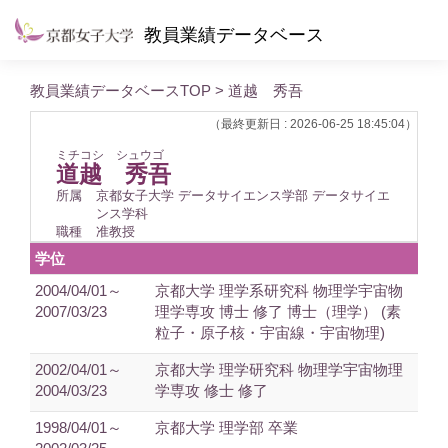
教員業績データベース
教員業績データベースTOP
> 道越 秀吾
（最終更新日 : 2026-06-25 18:45:04）
ミチコシ シュウゴ
道越 秀吾
所属
京都女子大学 データサイエンス学部 データサイエ
ンス学科
職種
准教授
学位
2004/04/01～
京都大学 理学系研究科 物理学宇宙物
2007/03/23
理学専攻 博士 修了 博士（理学） (素
粒子・原子核・宇宙線・宇宙物理)
2002/04/01～
京都大学 理学研究科 物理学宇宙物理
2004/03/23
学専攻 修士 修了
1998/04/01～
京都大学 理学部 卒業