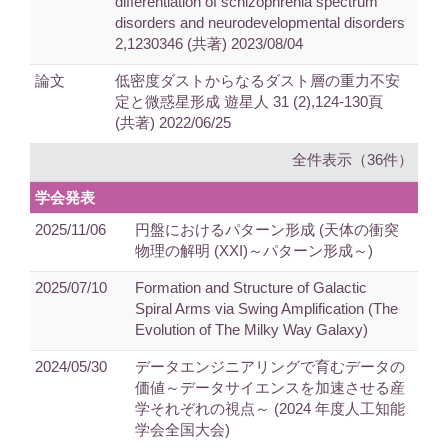
differentiation of schizophrenia spectrum
disorders and neurodevelopmental disorders
2,1230346 (共著) 2023/08/04
論文
低密度ダストからなるダスト層の重力不安
定と微惑星形成 遊星人 31 (2),124-130頁
(共著) 2022/06/25
全件表示（36件）
学会発表
2025/11/06
円盤におけるパターン形成 (天体の衝突
物理の解明 (XXI)～パターン形成～)
2025/07/10
Formation and Structure of Galactic
Spiral Arms via Swing Amplification (The
Evolution of The Milky Way Galaxy)
2024/05/30
データエンジニアリングで育むデータの
価値～データサイエンスを加速させる産
学それぞれの視点～ (2024 年度人工知能
学会全国大会)