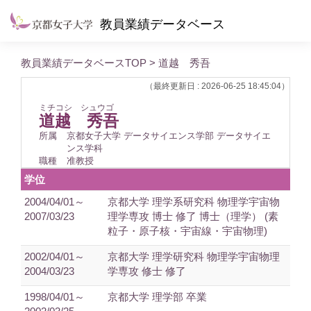
教員業績データベース
教員業績データベースTOP
> 道越 秀吾
（最終更新日 : 2026-06-25 18:45:04）
ミチコシ シュウゴ
道越 秀吾
所属
京都女子大学 データサイエンス学部 データサイエ
ンス学科
職種
准教授
学位
2004/04/01～
京都大学 理学系研究科 物理学宇宙物
2007/03/23
理学専攻 博士 修了 博士（理学） (素
粒子・原子核・宇宙線・宇宙物理)
2002/04/01～
京都大学 理学研究科 物理学宇宙物理
2004/03/23
学専攻 修士 修了
1998/04/01～
京都大学 理学部 卒業