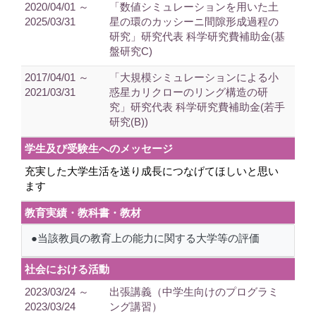
2020/04/01 ～
「数値シミュレーションを用いた土
2025/03/31
星の環のカッシーニ間隙形成過程の
研究」研究代表 科学研究費補助金(基
盤研究C)
2017/04/01 ～
「大規模シミュレーションによる小
2021/03/31
惑星カリクローのリング構造の研
究」研究代表 科学研究費補助金(若手
研究(B))
学生及び受験生へのメッセージ
充実した大学生活を送り成長につなげてほしいと思い
ます
教育実績・教科書・教材
●当該教員の教育上の能力に関する大学等の評価
社会における活動
2023/03/24 ～
出張講義（中学生向けのプログラミ
2023/03/24
ング講習）