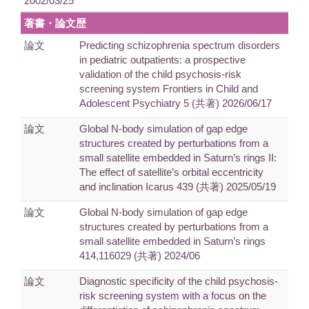
2002/03/25
著書・論文歴
論文
Predicting schizophrenia spectrum disorders
in pediatric outpatients: a prospective
validation of the child psychosis-risk
screening system Frontiers in Child and
Adolescent Psychiatry 5 (共著) 2026/06/17
論文
Global N-body simulation of gap edge
structures created by perturbations from a
small satellite embedded in Saturn’s rings II:
The effect of satellite’s orbital eccentricity
and inclination Icarus 439 (共著) 2025/05/19
論文
Global N-body simulation of gap edge
structures created by perturbations from a
small satellite embedded in Saturn’s rings
414,116029 (共著) 2024/06
論文
Diagnostic specificity of the child psychosis-
risk screening system with a focus on the