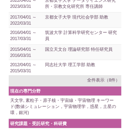
2022/04/01 ～
京都女子大学 データサイエンス研究
2023/03/31
所・宗教文化研究所 専任講師
2017/04/01 ～
京都女子大学 現代社会学部 助教
2022/03/31
2016/04/01 ～
筑波大学 計算科学研究センター 研究
2017/03/31
員
2015/04/01 ～
国立天文台 理論研究部 特任研究員
2016/03/31
2012/04/01 ～
同志社大学 理工学部 助教
2015/03/31
全件表示（8件）
現在の専門分野
天文学, 素粒子・原子核・宇宙線・宇宙物理 キーワー
ド(数値シミュレーション，宇宙物理学，惑星，土星の
環，銀河)
研究課題・受託研究・科研費