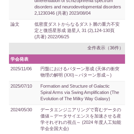
differentiation of schizophrenia spectrum
disorders and neurodevelopmental disorders
2,1230346 (共著) 2023/08/04
論文
低密度ダストからなるダスト層の重力不安
定と微惑星形成 遊星人 31 (2),124-130頁
(共著) 2022/06/25
全件表示（36件）
学会発表
2025/11/06
円盤におけるパターン形成 (天体の衝突
物理の解明 (XXI)～パターン形成～)
2025/07/10
Formation and Structure of Galactic
Spiral Arms via Swing Amplification (The
Evolution of The Milky Way Galaxy)
2024/05/30
データエンジニアリングで育むデータの
価値～データサイエンスを加速させる産
学それぞれの視点～ (2024 年度人工知能
学会全国大会)