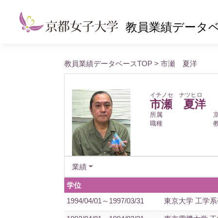
教員業績データ
教員業績データベースTOP
> 市瀬 夏洋
イチノセ ナツヒロ
市瀬 夏洋
所属
職種
業績
学位
1994/04/01～1997/03/31
東京大学 工学系