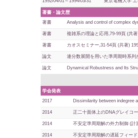
1992/04/01～1994/03/31
東京電機大学 工
著書・論文歴
著書
Analysis and control of complex
著書
複雑系の理論と応用,79-99頁 (共著) 
著書
カオスセミナー,31-54頁 (共著) 199
論文
連分数展開を用いた準周期時系列からの回
論文
Dynamical Robustness and Its Stru
学会発表
2017
Dissimilarity between indegree 
2014
正二十面体上のDNAグレイコー
2014
不安定準周期解の外力制御 (計
2014
不安定準周期解の遅延フィード