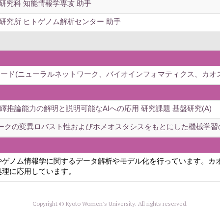
研究科 知能情報学専攻 助手
研究所 ヒトゲノム解析センター 助手
ワード(ニューラルネットワーク、バイオインフォマティクス、カオス
erの演繹推論能力の解明と説明可能なAIへの応用 研究課題 基盤研究(A)
ークの変異ロバスト性およびホメオスタシスをもとにした機械学習の汎
やゲノム情報学に関するデータ解析やモデル化を行っています。カ
処理に応用しています。
Copyright © Kyoto Women's University. All rights reserved.