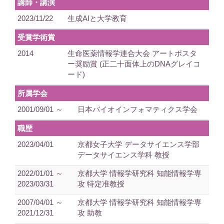
講師・講演
2023/11/22
生成AIと大学教育
受賞学術賞
2014
生命医薬情報学連合大会 アートポスタ
ー奨励賞 (正二十面体上のDNAグレイコ
ード)
所属学会
2001/09/01 ～
日本バイオインフォマティクス学会
職歴
2023/04/01
京都女子大学 データサイエンス学部
データサイエンス学科 教授
2022/01/01 ～
京都大学 情報学研究科 知能情報学専
2023/03/31
攻 特定准教授
2007/04/01 ～
京都大学 情報学研究科 知能情報学専
2021/12/31
攻 助教