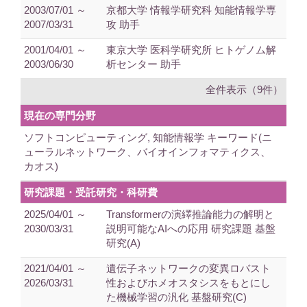
2003/07/01 ～
京都大学 情報学研究科 知能情報学専
2007/03/31
攻 助手
2001/04/01 ～
東京大学 医科学研究所 ヒトゲノム解
2003/06/30
析センター 助手
全件表示（9件）
現在の専門分野
ソフトコンピューティング, 知能情報学 キーワード(ニ
ューラルネットワーク、バイオインフォマティクス、
カオス)
研究課題・受託研究・科研費
2025/04/01 ～
Transformerの演繹推論能力の解明と
2030/03/31
説明可能なAIへの応用 研究課題 基盤
研究(A)
2021/04/01 ～
遺伝子ネットワークの変異ロバスト
2026/03/31
性およびホメオスタシスをもとにし
た機械学習の汎化 基盤研究(C)