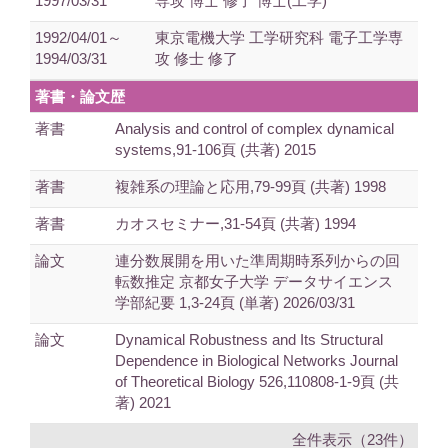
1997/03/31
専攻 博士 修了 博士(工学)
1992/04/01～
東京電機大学 工学研究科 電子工学専
1994/03/31
攻 修士 修了
著書・論文歴
著書
Analysis and control of complex dynamical
systems,91-106頁 (共著) 2015
著書
複雑系の理論と応用,79-99頁 (共著) 1998
著書
カオスセミナー,31-54頁 (共著) 1994
論文
連分数展開を用いた準周期時系列からの回
転数推定 京都女子大学 データサイエンス
学部紀要 1,3-24頁 (単著) 2026/03/31
論文
Dynamical Robustness and Its Structural
Dependence in Biological Networks Journal
of Theoretical Biology 526,110808-1-9頁 (共
著) 2021
全件表示（23件）