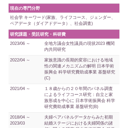
現在の専門分野
社会学 キーワード(家族、ライフコース、ジェンダー、
ペアデータ（ダイアドデータ）、社会調査)
研究課題・受託研究・科研費
2023/06 ～
全地方議会女性議員の現状2023 機関
内共同研究
2022/04 ～
家族意識の長期的変容における地域
性の関連メカニズムの解明 日本学術
振興会 科学研究費助成事業 基盤研究
(C)
2021/04 ～
１８歳からの２０年間のパネル調査
によるライフコース研究：自立と家
族形成を中心に 日本学術振興会 科学
研究費助成事業 基盤研究(B)
2018/04 ～
夫婦ペアパネルデータからみた初期
2023/03
結婚ステージにおける夫婦関係の諸