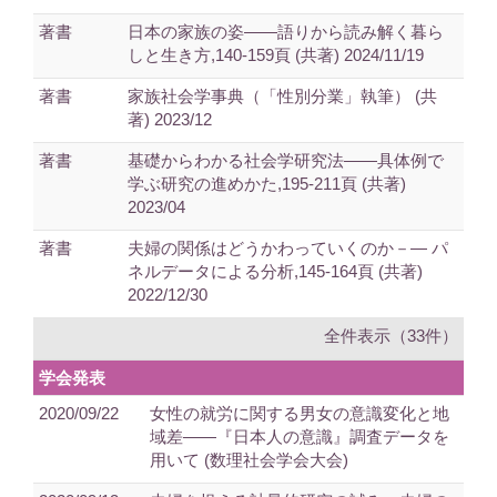
著書
日本の家族の姿――語りから読み解く暮ら
しと生き方,140-159頁 (共著) 2024/11/19
著書
家族社会学事典（「性別分業」執筆） (共
著) 2023/12
著書
基礎からわかる社会学研究法――具体例で
学ぶ研究の進めかた,195-211頁 (共著)
2023/04
著書
夫婦の関係はどうかわっていくのか－― パ
ネルデータによる分析,145-164頁 (共著)
2022/12/30
全件表示（33件）
学会発表
2020/09/22
女性の就労に関する男女の意識変化と地
域差――『日本人の意識』調査データを
用いて (数理社会学会大会)