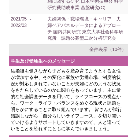
相に関する研究 日本学術振興会 科学
研究費助成事業 基盤研究(C)
2021/05 ～
夫婦関係・職場環境・キャリア―夫
2022/03
婦ペアパネルデータによるアプロー
チ 国内共同研究 東京大学社会科学研
究所 課題公募型二次分析研究会
全件表示（10件）
学生及び受験生へのメッセージ
結婚後も働きながら子どもを産み育てようとする女性
が増加する中、その変化に家族や労働市場、制度的状
況が対応しきれていないことが夫婦にどのような状況
をもたらしているのかに関心をもっています。主に量
的な社会調査データを用いて、ライフコースの視点か
ら、ワーク・ライフ・バランスをめぐる現状と課題を
明らかにすることに取り組んでいます。 皆さんが試行
錯誤しながら「自分らしいライフコース」を切り開い
ていけるようサポートしていきますので、人と違って
いることを恐れずにともに学んでいきましょう。