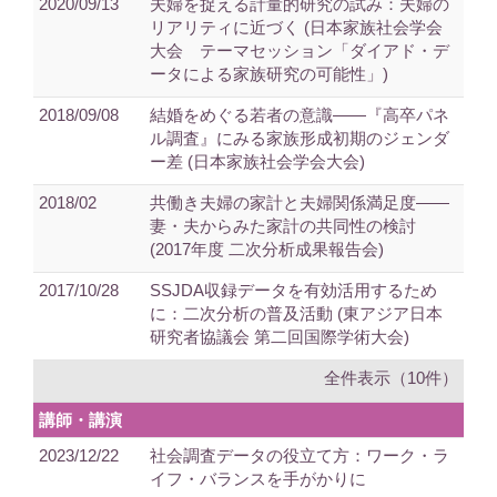
2020/09/13
夫婦を捉える計量的研究の試み：夫婦の
リアリティに近づく (日本家族社会学会
大会 テーマセッション「ダイアド・デ
ータによる家族研究の可能性」)
2018/09/08
結婚をめぐる若者の意識――『高卒パネ
ル調査』にみる家族形成初期のジェンダ
ー差 (日本家族社会学会大会)
2018/02
共働き夫婦の家計と夫婦関係満足度――
妻・夫からみた家計の共同性の検討
(2017年度 二次分析成果報告会)
2017/10/28
SSJDA収録データを有効活用するため
に：二次分析の普及活動 (東アジア日本
研究者協議会 第二回国際学術大会)
全件表示（10件）
講師・講演
2023/12/22
社会調査データの役立て方：ワーク・ラ
イフ・バランスを手がかりに