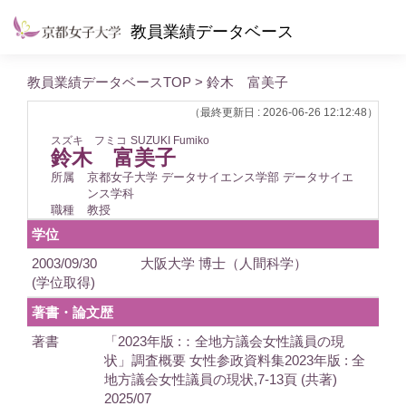
教員業績データベース
教員業績データベースTOP
> 鈴木 富美子
（最終更新日 : 2026-06-26 12:12:48）
スズキ フミコ
SUZUKI Fumiko
鈴木 富美子
所属
京都女子大学 データサイエンス学部 データサイエ
ンス学科
職種
教授
学位
2003/09/30
大阪大学 博士（人間科学）
(学位取得)
著書・論文歴
著書
「2023年版 :：全地方議会女性議員の現
状」調査概要 女性参政資料集2023年版 : 全
地方議会女性議員の現状,7-13頁 (共著)
2025/07