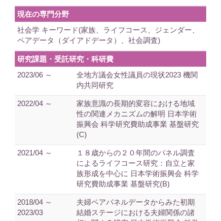
現在の専門分野
社会学 キーワード(家族、ライフコース、ジェンダー、
ペアデータ（ダイアドデータ）、社会調査)
研究課題・受託研究・科研費
2023/06 ～
全地方議会女性議員の現状2023 機関
内共同研究
2022/04 ～
家族意識の長期的変容における地域
性の関連メカニズムの解明 日本学術
振興会 科学研究費助成事業 基盤研究
(C)
2021/04 ～
１８歳からの２０年間のパネル調査
によるライフコース研究：自立と家
族形成を中心に 日本学術振興会 科学
研究費助成事業 基盤研究(B)
2018/04 ～
夫婦ペアパネルデータからみた初期
2023/03
結婚ステージにおける夫婦関係の諸