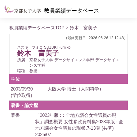
教員業績データベース
教員業績データベースTOP
> 鈴木 富美子
（最終更新日 : 2026-06-26 12:12:48）
スズキ フミコ
SUZUKI Fumiko
鈴木 富美子
所属
京都女子大学 データサイエンス学部 データサイエ
ンス学科
職種
教授
学位
2003/09/30
大阪大学 博士（人間科学）
(学位取得)
著書・論文歴
著書
「2023年版 :：全地方議会女性議員の現
状」調査概要 女性参政資料集2023年版 : 全
地方議会女性議員の現状,7-13頁 (共著)
2025/07