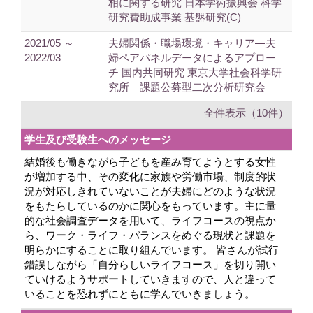
相に関する研究 日本学術振興会 科学
研究費助成事業 基盤研究(C)
2021/05 ～
夫婦関係・職場環境・キャリア―夫
2022/03
婦ペアパネルデータによるアプロー
チ 国内共同研究 東京大学社会科学研
究所 課題公募型二次分析研究会
全件表示（10件）
学生及び受験生へのメッセージ
結婚後も働きながら子どもを産み育てようとする女性
が増加する中、その変化に家族や労働市場、制度的状
況が対応しきれていないことが夫婦にどのような状況
をもたらしているのかに関心をもっています。主に量
的な社会調査データを用いて、ライフコースの視点か
ら、ワーク・ライフ・バランスをめぐる現状と課題を
明らかにすることに取り組んでいます。 皆さんが試行
錯誤しながら「自分らしいライフコース」を切り開い
ていけるようサポートしていきますので、人と違って
いることを恐れずにともに学んでいきましょう。