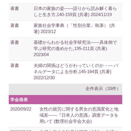
著書
日本の家族の姿――語りから読み解く暮ら
しと生き方,140-159頁 (共著) 2024/11/19
著書
家族社会学事典（「性別分業」執筆） (共
著) 2023/12
著書
基礎からわかる社会学研究法――具体例で
学ぶ研究の進めかた,195-211頁 (共著)
2023/04
著書
夫婦の関係はどうかわっていくのか－― パ
ネルデータによる分析,145-164頁 (共著)
2022/12/30
全件表示（33件）
学会発表
2020/09/22
女性の就労に関する男女の意識変化と地
域差――『日本人の意識』調査データを
用いて (数理社会学会大会)