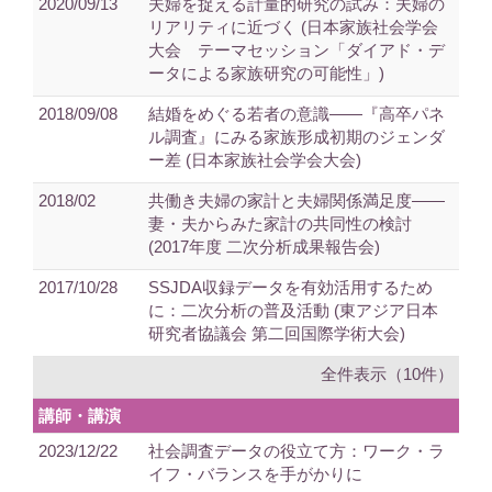
2020/09/13
夫婦を捉える計量的研究の試み：夫婦の
リアリティに近づく (日本家族社会学会
大会 テーマセッション「ダイアド・デ
ータによる家族研究の可能性」)
2018/09/08
結婚をめぐる若者の意識――『高卒パネ
ル調査』にみる家族形成初期のジェンダ
ー差 (日本家族社会学会大会)
2018/02
共働き夫婦の家計と夫婦関係満足度――
妻・夫からみた家計の共同性の検討
(2017年度 二次分析成果報告会)
2017/10/28
SSJDA収録データを有効活用するため
に：二次分析の普及活動 (東アジア日本
研究者協議会 第二回国際学術大会)
全件表示（10件）
講師・講演
2023/12/22
社会調査データの役立て方：ワーク・ラ
イフ・バランスを手がかりに