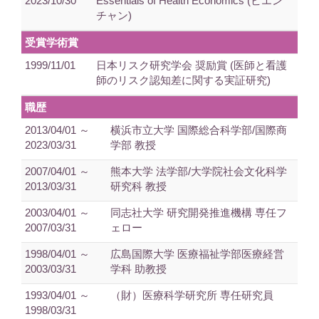
2023/10/30
Essentials of Health Economics (ビエン
チャン)
受賞学術賞
1999/11/01
日本リスク研究学会 奨励賞 (医師と看護
師のリスク認知差に関する実証研究)
職歴
2013/04/01 ～
横浜市立大学 国際総合科学部/国際商
2023/03/31
学部 教授
2007/04/01 ～
熊本大学 法学部/大学院社会文化科学
2013/03/31
研究科 教授
2003/04/01 ～
同志社大学 研究開発推進機構 専任フ
2007/03/31
ェロー
1998/04/01 ～
広島国際大学 医療福祉学部医療経営
2003/03/31
学科 助教授
1993/04/01 ～
（財）医療科学研究所 専任研究員
1998/03/31