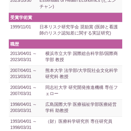
2023/10/30
Essentials of Health Economics (ビエン
チャン)
受賞学術賞
1999/11/01
日本リスク研究学会 奨励賞 (医師と看護
師のリスク認知差に関する実証研究)
職歴
2013/04/01 ～
横浜市立大学 国際総合科学部/国際商
2023/03/31
学部 教授
2007/04/01 ～
熊本大学 法学部/大学院社会文化科学
2013/03/31
研究科 教授
2003/04/01 ～
同志社大学 研究開発推進機構 専任フ
2007/03/31
ェロー
1998/04/01 ～
広島国際大学 医療福祉学部医療経営
2003/03/31
学科 助教授
1993/04/01 ～
（財）医療科学研究所 専任研究員
1998/03/31