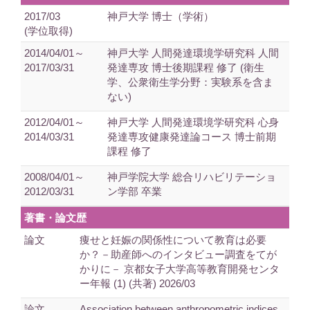
2017/03
神戸大学 博士（学術）
(学位取得)
2014/04/01～
神戸大学 人間発達環境学研究科 人間
2017/03/31
発達専攻 博士後期課程 修了 (衛生
学、公衆衛生学分野：実験系を含ま
ない)
2012/04/01～
神戸大学 人間発達環境学研究科 心身
2014/03/31
発達専攻健康発達論コース 博士前期
課程 修了
2008/04/01～
神戸学院大学 総合リハビリテーショ
2012/03/31
ン学部 卒業
著書・論文歴
論文
痩せと妊娠の関係性について教育は必要
か？－助産師へのインタビュー調査をてが
かりに－ 京都女子大学高等教育開発センタ
ー年報 (1) (共著) 2026/03
論文
Association between anthropometric indices