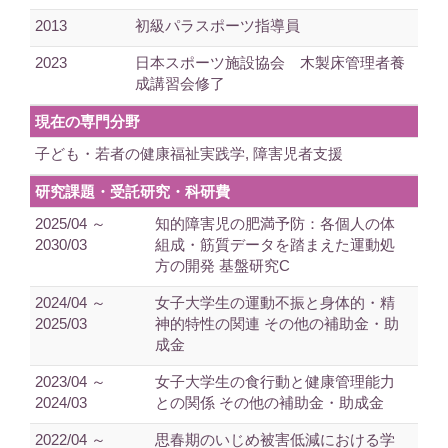
2013
初級パラスポーツ指導員
2023
日本スポーツ施設協会 木製床管理者養
成講習会修了
現在の専門分野
子ども・若者の健康福祉実践学, 障害児者支援
研究課題・受託研究・科研費
2025/04 ～
知的障害児の肥満予防：各個人の体
2030/03
組成・筋質データを踏まえた運動処
方の開発 基盤研究C
2024/04 ～
女子大学生の運動不振と身体的・精
2025/03
神的特性の関連 その他の補助金・助
成金
2023/04 ～
女子大学生の食行動と健康管理能力
2024/03
との関係 その他の補助金・助成金
2022/04 ～
思春期のいじめ被害低減における学