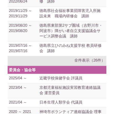
2022/06/24
修 講師
2019/11/29 ～
徳島県社会福祉事業団障害児入所施
2019/11/29
設未来 職場内研修会 講師
2019/08/20 ～
徳島県東部第2サブ圏域（吉野川市・
2019/08/20
阿波市）障がい者自立支援協議会サ
ービス調整会議 講師
2019/07/16 ～
徳島県立ひのみね支援学校 教員研修
2019/07/16
会 講師
全件表示（26件）
委員会・協会等
2025/04 ～
近畿学校保健学会 評議員
2023/04 ～
京都児童福祉施設実習教育連絡協議
会 運営委員
2021/04 ～
日本生理人類学会 代議員
2020 ～ 2021
神埼市ボランティア連絡協議会 理事