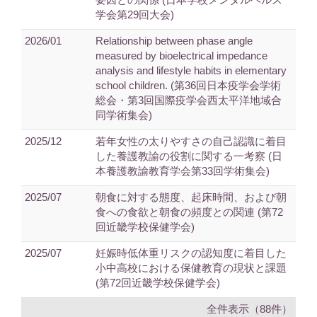
学会第29回大会)
2026/01
Relationship between phase angle
measured by bioelectrical impedance
analysis and lifestyle habits in elementary
school children. (第36回日本疫学会学術
総会・第3回国際疫学会西太平洋地域合
同学術集会)
2025/12
若年女性の太りやすさの自己認識に着目
した養護教諭の役割に関する一考察 (日
本養護教諭教育学会第33回学術集会)
2025/07
朝食に対する態度、起床時間、および朝
食への食欲と朝食の頻度との関連 (第72
回近畿学校保健学会)
2025/07
妊娠時低体重リスクの認知度に着目した
小中高校における保健教育の現状と課題
(第72回近畿学校保健学会)
全件表示（88件）