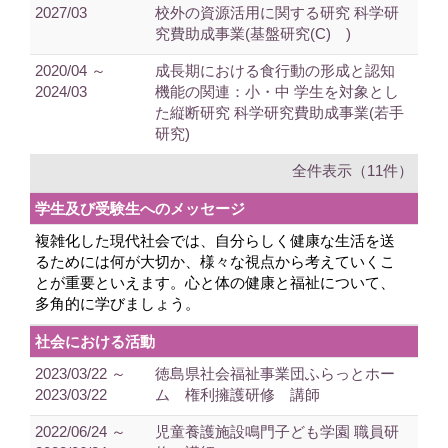
2027/03
校外の資源活用に関する研究 科学研
究費助成事業(基盤研究(C) )
2020/04 ～
成長期における食行動の形成と認知
2024/03
機能の関連：小・中 学生を対象とし
た縦断研究 科学研究費助成事業(若手
研究)
全件表示（11件）
学生及び受験生へのメッセージ
複雑化した現代社会では、自分らしく健康な生活を送
るためには何が大切か、様々な視点から考えていくこ
とが重要といえます。心と体の健康と福祉について、
多角的に学びましょう。
社会における活動
2023/03/22 ～
徳島県社会福祉事業団ふらっとホー
2023/03/22
ム 権利擁護研修 講師
2022/06/24 ～
児童養護施設鳴門子ども学園 職員研