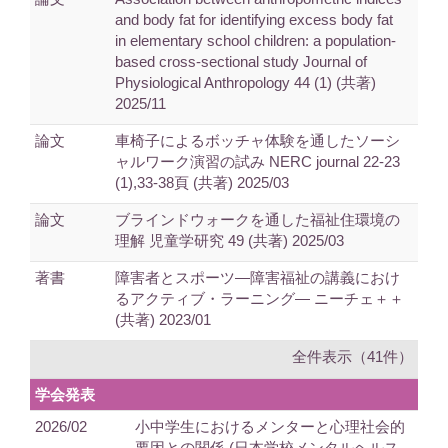
and body fat for identifying excess body fat
in elementary school children: a population-
based cross-sectional study Journal of
Physiological Anthropology 44 (1) (共著)
2025/11
論文
車椅子によるボッチャ体験を通したソーシ
ャルワーク演習の試み NERC journal 22-23
(1),33-38頁 (共著) 2025/03
論文
ブラインドウォークを通した福祉住環境の
理解 児童学研究 49 (共著) 2025/03
著書
障害者とスポーツ―障害福祉の講義におけ
るアクティブ・ラーニング― ニーチェ＋＋
(共著) 2023/01
全件表示（41件）
学会発表
2026/02
小中学生におけるメンターと心理社会的
要因との関係 (日本学校メンタルヘルス