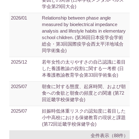
学会第29回大会)
2026/01
Relationship between phase angle
measured by bioelectrical impedance
analysis and lifestyle habits in elementary
school children. (第36回日本疫学会学術
総会・第3回国際疫学会西太平洋地域合
同学術集会)
2025/12
若年女性の太りやすさの自己認識に着目
した養護教諭の役割に関する一考察 (日
本養護教諭教育学会第33回学術集会)
2025/07
朝食に対する態度、起床時間、および朝
食への食欲と朝食の頻度との関連 (第72
回近畿学校保健学会)
2025/07
妊娠時低体重リスクの認知度に着目した
小中高校における保健教育の現状と課題
(第72回近畿学校保健学会)
全件表示（88件）