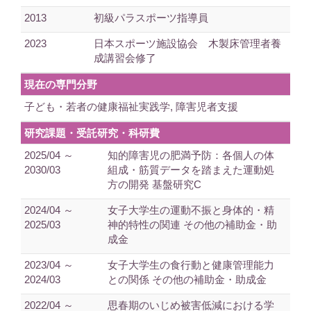
2013
初級パラスポーツ指導員
2023
日本スポーツ施設協会 木製床管理者養
成講習会修了
現在の専門分野
子ども・若者の健康福祉実践学, 障害児者支援
研究課題・受託研究・科研費
2025/04 ～
知的障害児の肥満予防：各個人の体
2030/03
組成・筋質データを踏まえた運動処
方の開発 基盤研究C
2024/04 ～
女子大学生の運動不振と身体的・精
2025/03
神的特性の関連 その他の補助金・助
成金
2023/04 ～
女子大学生の食行動と健康管理能力
2024/03
との関係 その他の補助金・助成金
2022/04 ～
思春期のいじめ被害低減における学