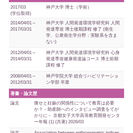
2017/03
神戸大学 博士（学術）
(学位取得)
2014/04/01～
神戸大学 人間発達環境学研究科 人間
2017/03/31
発達専攻 博士後期課程 修了 (衛生
学、公衆衛生学分野：実験系を含ま
ない)
2012/04/01～
神戸大学 人間発達環境学研究科 心身
2014/03/31
発達専攻健康発達論コース 博士前期
課程 修了
2008/04/01～
神戸学院大学 総合リハビリテーショ
2012/03/31
ン学部 卒業
著書・論文歴
論文
痩せと妊娠の関係性について教育は必要
か？－助産師へのインタビュー調査をてが
かりに－ 京都女子大学高等教育開発センタ
ー年報 (1) (共著) 2026/03
論文
Association between anthropometric indices