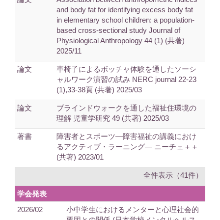
and body fat for identifying excess body fat
in elementary school children: a population-
based cross-sectional study Journal of
Physiological Anthropology 44 (1) (共著)
2025/11
論文
車椅子によるボッチャ体験を通したソーシ
ャルワーク演習の試み NERC journal 22-23
(1),33-38頁 (共著) 2025/03
論文
ブラインドウォークを通した福祉住環境の
理解 児童学研究 49 (共著) 2025/03
著書
障害者とスポーツ―障害福祉の講義におけ
るアクティブ・ラーニング― ニーチェ＋＋
(共著) 2023/01
全件表示（41件）
学会発表
2026/02
小中学生におけるメンターと心理社会的
要因との関係 (日本学校メンタルヘルス