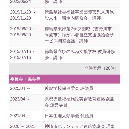
2022/06/24
修 講師
2019/11/29 ～
徳島県社会福祉事業団障害児入所施
2019/11/29
設未来 職場内研修会 講師
2019/08/20 ～
徳島県東部第2サブ圏域（吉野川市・
2019/08/20
阿波市）障がい者自立支援協議会サ
ービス調整会議 講師
2019/07/16 ～
徳島県立ひのみね支援学校 教員研修
2019/07/16
会 講師
全件表示（26件）
委員会・協会等
2025/04 ～
近畿学校保健学会 評議員
2023/04 ～
京都児童福祉施設実習教育連絡協議
会 運営委員
2021/04 ～
日本生理人類学会 代議員
2020 ～ 2021
神埼市ボランティア連絡協議会 理事