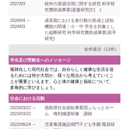
2027/03
校外の資源活用に関する研究 科学研
究費助成事業(基盤研究(C) )
2020/04 ～
成長期における食行動の形成と認知
2024/03
機能の関連：小・中 学生を対象とし
た縦断研究 科学研究費助成事業(若手
研究)
全件表示（11件）
学生及び受験生へのメッセージ
複雑化した現代社会では、自分らしく健康な生活を送
るためには何が大切か、様々な視点から考えていくこ
とが重要といえます。心と体の健康と福祉について、
多角的に学びましょう。
社会における活動
2023/03/22 ～
徳島県社会福祉事業団ふらっとホー
2023/03/22
ム 権利擁護研修 講師
2022/06/24 ～
児童養護施設鳴門子ども学園 職員研