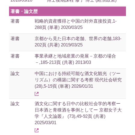
著書・論文歴
著書
戦略的資産獲得と中国の対外直接投資,1-
288頁 (単著) 2020/03/25
著書
京都から見た日本の老舗、世界の老舗,183-
202頁 (共著) 2019/03/25
著書
事業承継と地域産業の発展－京都の場合
－,185-213頁 (共著) 2013/03
論文
中国における持続可能な酒文化観光（ツー
リズム）の構築に関する考察 現代社会研究
(28),5-19頁 (単著) 2026/01/31
論文
酒文化に関する日中の比較社会学的考察ー
日本酒と青稞酒を事例としてー 京都女子大
学『人文論叢』 (73),49-92頁 (共著)
2025/03/01