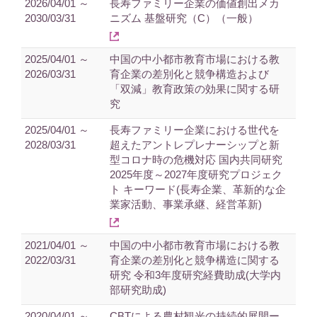
2026/04/01 ～
長寿ファミリー企業の価値創出メカ
2030/03/31
ニズム 基盤研究（C）（一般）
2025/04/01 ～
中国の中小都市教育市場における教
2026/03/31
育企業の差別化と競争構造および
「双減」教育政策の効果に関する研
究
2025/04/01 ～
長寿ファミリー企業における世代を
2028/03/31
超えたアントレプレナーシップと新
型コロナ時の危機対応 国内共同研究
2025年度～2027年度研究プロジェク
ト キーワード(長寿企業、革新的な企
業家活動、事業承継、経営革新)
2021/04/01 ～
中国の中小都市教育市場における教
2022/03/31
育企業の差別化と競争構造に関する
研究 令和3年度研究経費助成(大学内
部研究助成)
2020/04/01 ～
CBTによる農村観光の持続的展開ー