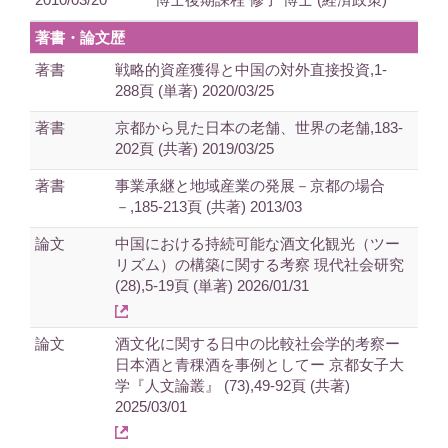
著書・論文歴
著書
戦略的資産獲得と中国の対外直接投資,1-
288頁 (単著) 2020/03/25
著書
京都から見た日本の老舗、世界の老舗,183-
202頁 (共著) 2019/03/25
著書
事業承継と地域産業の発展－京都の場合
－,185-213頁 (共著) 2013/03
論文
中国における持続可能な酒文化観光（ツー
リズム）の構築に関する考察 現代社会研究
(28),5-19頁 (単著) 2026/01/31
論文
酒文化に関する日中の比較社会学的考察ー
日本酒と青稞酒を事例としてー 京都女子大
学『人文論叢』 (73),49-92頁 (共著)
2025/03/01