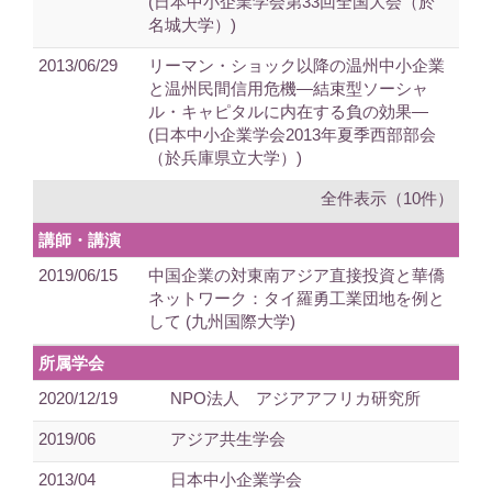
(日本中小企業学会第33回全国大会（於
名城大学）)
2013/06/29
リーマン・ショック以降の温州中小企業
と温州民間信用危機―結束型ソーシャ
ル・キャピタルに内在する負の効果―
(日本中小企業学会2013年夏季西部部会
（於兵庫県立大学）)
全件表示（10件）
講師・講演
2019/06/15
中国企業の対東南アジア直接投資と華僑
ネットワーク：タイ羅勇工業団地を例と
して (九州国際大学)
所属学会
2020/12/19
NPO法人 アジアアフリカ研究所
2019/06
アジア共生学会
2013/04
日本中小企業学会