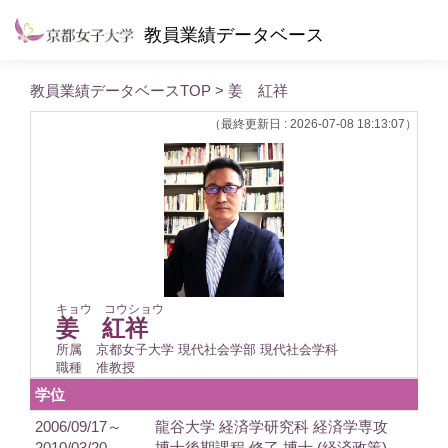
教員業績データベース
教員業績データベースTOP
> 姜 紅祥
（最終更新日 : 2026-07-08 18:13:07）
キョウ コウショウ
姜 紅祥
所属
京都女子大学 現代社会学部 現代社会学科
職種
准教授
学位
2006/09/17～
龍谷大学 経済学研究科 経済学専攻
2010/03/20
博士後期課程 修了 博士 (経済政策)