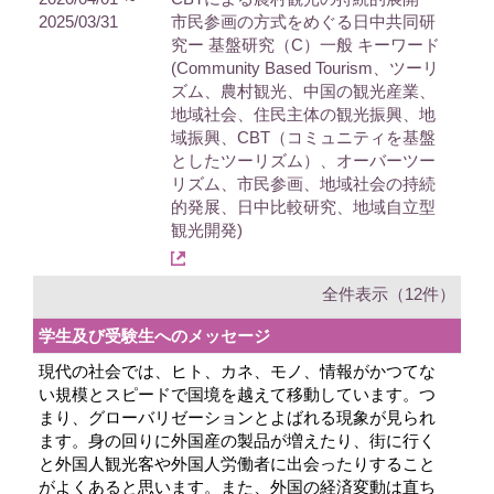
2025/03/31
市民参画の方式をめぐる日中共同研
究ー 基盤研究（C）一般 キーワード
(Community Based Tourism、ツーリ
ズム、農村観光、中国の観光産業、
地域社会、住民主体の観光振興、地
域振興、CBT（コミュニティを基盤
としたツーリズム）、オーバーツー
リズム、市民参画、地域社会の持続
的発展、日中比較研究、地域自立型
観光開発)
全件表示（12件）
学生及び受験生へのメッセージ
現代の社会では、ヒト、カネ、モノ、情報がかつてな
い規模とスピードで国境を越えて移動しています。つ
まり、グローバリゼーションとよばれる現象が見られ
ます。身の回りに外国産の製品が増えたり、街に行く
と外国人観光客や外国人労働者に出会ったりすること
がよくあると思います。また、外国の経済変動は直ち