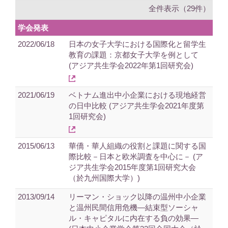
全件表示（29件）
学会発表
2022/06/18
日本の女子大学における国際化と留学生
教育の課題：京都女子大学を例として
(アジア共生学会2022年第1回研究会)
2021/06/19
ベトナム進出中小企業における現地経営
の日中比較 (アジア共生学会2021年度第
1回研究会)
2015/06/13
華僑・華人組織の役割と課題に関する国
際比較－日本と欧米調査を中心に－ (ア
ジア共生学会2015年度第1回研究大会
（於九州国際大学）)
2013/09/14
リーマン・ショック以降の温州中小企業
と温州民間信用危機―結束型ソーシャ
ル・キャピタルに内在する負の効果―