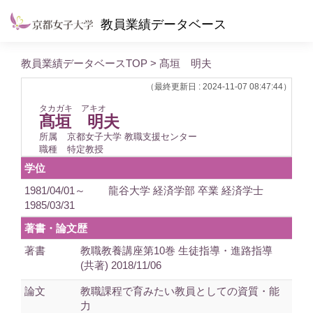
教員業績データベース
教員業績データベースTOP
> 髙垣 明夫
（最終更新日 : 2024-11-07 08:47:44）
タカガキ アキオ
髙垣 明夫
所属
京都女子大学 教職支援センター
職種
特定教授
学位
1981/04/01～
龍谷大学 経済学部 卒業 経済学士
1985/03/31
著書・論文歴
著書
教職教養講座第10巻 生徒指導・進路指導
(共著) 2018/11/06
論文
教職課程で育みたい教員としての資質・能
力