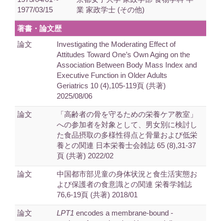
1977/03/15
業 家政学士 (その他)
著書・論文歴
論文
Investigating the Moderating Effect of
Attitudes Toward One’s Own Aging on the
Association Between Body Mass Index and
Executive Function in Older Adults
Geriatrics 10 (4),105-119頁 (共著)
2025/08/06
論文
「高齢者の骨を守るための栄養ケア教室」
への参加者を対象として、男女別に検討し
た食品摂取の多様性得点と骨量および低栄
養との関連 日本栄養士会雑誌 65 (8),31-37
頁 (共著) 2022/02
論文
中国都市部児童の身体状況と食生活実態お
よび保護者の食意識との関連 栄養学雑誌
76,6-19頁 (共著) 2018/01
論文
LPT1
encodes a membrane-bound -