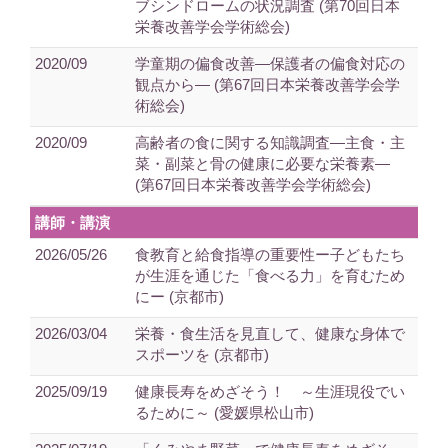
ブシンドロームの状況調査 (第70回日本
栄養改善学会学術総会)
2020/09
学童期の偏食改善―保護者の偏食対応の
観点から― (第67回日本栄養改善学会学
術総会)
2020/09
高齢者の食に関する知識調査―主食・主
菜・副菜と骨の健康に必要な栄養素―
(第67回日本栄養改善学会学術総会)
講師・講演
2026/05/26
食教育と給食指導の重要性ー子どもたち
が生涯を通じた「食べる力」を育むため
にー (京都市)
2026/03/04
栄養・食生活を見直して、健康な身体で
スポーツを (京都市)
2025/09/19
健康長寿をめざそう！ ～生涯現役でい
るために～ (愛媛県松山市)