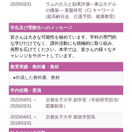
2025/03/31
ラムの介入と効果評価―東山モデル
の構築― 基盤研究（C) キーワード
(超高齢社会、介護予防、健康教育)
学生及び受験生へのメッセージ
皆さんは大きな可能性を秘めています。学科の専門的
な学びだけでなく、課外活動にも積極的に取り組み、
視野を広げてください。本学では、皆さんの様々なチ
ャレンジをサポートしています。
教育実績・教科書・教材
●作成した教科書、教材
学内役職・委員
2022/04/01 ～
京都女子大学 副学長（学術研究担当/
2026/03/31
図書館長）
2015/04/01 ～
京都女子大学 家政学部長
2018/03/31