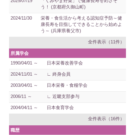
2025/07/19
「くみやま野菜」で健康長寿をめざそ
う！ (京都府久御山町)
2024/11/30
栄養・食生活から考える認知症予防～健
康長寿を目指してできることから始めよ
う～ (兵庫県養父市)
全件表示（11件）
所属学会
1990/04/01 ～
日本栄養改善学会
2024/11/01 ～
∟ 終身会員
2003/04/01 ～
日本栄養・食糧学会
2006/11 ～
∟ 近畿支部参与
2004/04/11 ～
日本食育学会
全件表示（16件）
職歴