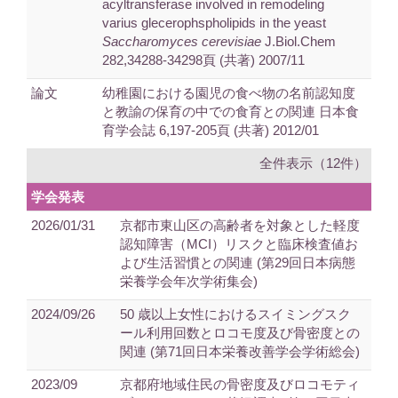
acyltransferase involved in remodeling
varius glecerophspholipids in the yeast
Saccharomyces cerevisiae
J.Biol.Chem
282,34288-34298頁 (共著) 2007/11
論文
幼稚園における園児の食べ物の名前認知度
と教諭の保育の中での食育との関連 日本食
育学会誌 6,197-205頁 (共著) 2012/01
全件表示（12件）
学会発表
2026/01/31
京都市東山区の高齢者を対象とした軽度
認知障害（MCI）リスクと臨床検査値お
よび生活習慣との関連 (第29回日本病態
栄養学会年次学術集会)
2024/09/26
50 歳以上女性におけるスイミングスク
ール利用回数とロコモ度及び骨密度との
関連 (第71回日本栄養改善学会学術総会)
2023/09
京都府地域住民の骨密度及びロコモティ