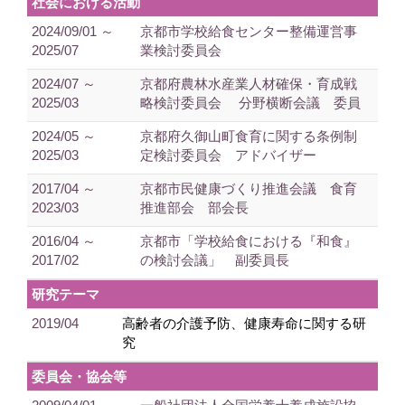
社会における活動
2024/09/01 ～
京都市学校給食センター整備運営事
2025/07
業検討委員会
2024/07 ～
京都府農林水産業人材確保・育成戦
2025/03
略検討委員会 分野横断会議 委員
2024/05 ～
京都府久御山町食育に関する条例制
2025/03
定検討委員会 アドバイザー
2017/04 ～
京都市民健康づくり推進会議 食育
2023/03
推進部会 部会長
2016/04 ～
京都市「学校給食における『和食』
2017/02
の検討会議」 副委員長
研究テーマ
2019/04
高齢者の介護予防、健康寿命に関する研
究
委員会・協会等