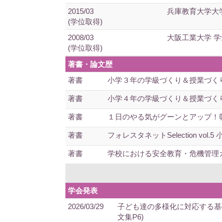
2015/03
兵庫教育大学大
(学位取得)
2008/03
大阪工業大学 
(学位取得)
著書・論文歴
著書
小学３年の学級づくり＆授業づくり 
著書
小学４年の学級づくり＆授業づくり 
著書
１日のやる気がグーンとアップ！朝1
著書
フォレスタネットSelection v
著書
学校における安全教育・危機管理ガ
学会発表
2026/03/29
子ども達の多様化に対応する基礎
文集P6)