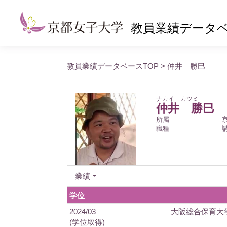
教員業績データ
教員業績データベースTOP
> 仲井 勝巳
ナカイ カツミ
仲井 勝巳
所属
職種
業績
学位
2024/03
大阪総合保育大
(学位取得)