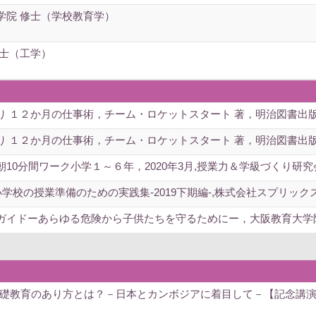
学院 修士（学校教育学）
学士（工学）
１２か月の仕事術，チーム・ロケットスタート 著，明治図書出版会社． 
１２か月の仕事術，チーム・ロケットスタート 著，明治図書出版会社． 
0分間ワーク小学１～６年，2020年3月,授業力＆学級づくり研究会，明
ol.5 小学校の授業準備のための実践集-2019下期編-,株式会社スプリック
イドーあらゆる危険から子供たちを守るためにー，大阪教育大学附属池田
教育のあり方とは？－日本とカンボジアに着目して－【記念講演】 (