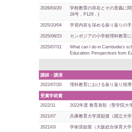
2026/03/20
学校教育の存在とその意義に関
26号，P129．)
2025/10/04
学習内容を深める振り返りの手立
2025/08/23
カンボジアの小学校理科教育に関す
2025/07/31
What can I do in Cambodia's sch
Education: Perspectives from Eas
講師・講演
2022/07/20
理科教育における振り返り指導
受賞学術賞
2022/11
2022年度 教育表彰（聖学院大
2021/07
兵庫教育大学奨励賞（国立大学
2021/03
学術奨励賞（大阪総合保育大学