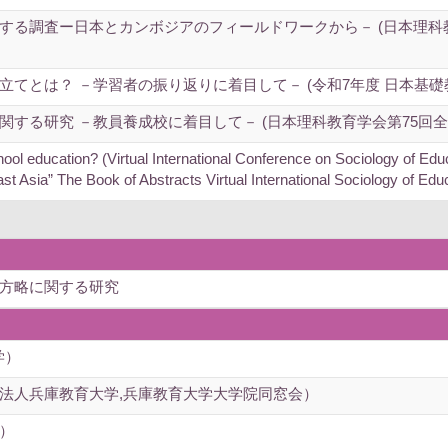
する調査ー日本とカンボジアのフィールドワークから－ (日本理科教
てとは？ －学習者の振り返りに着目して－ (令和7年度 日本基礎
る研究 －教員養成校に着目して－ (日本理科教育学会第75回全国大会(
ool education? (Virtual International Conference on Sociology of Ed
t Asia” The Book of Abstracts Virtual International Sociology of Edu
方略に関する研究
学）
法人兵庫教育大学,兵庫教育大学大学院同窓会）
）