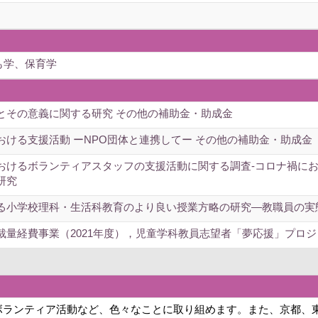
も学、保育学
とその意義に関する研究 その他の補助金・助成金
おける支援活動 ーNPO団体と連携してー その他の補助金・助成金
おけるボランティアスタッフの支援活動に関する調査-コロナ禍にお
研究
る小学校理科・生活科教育のより良い授業方略の研究―教職員の実
裁量経費事業（2021年度），児童学科教員志望者「夢応援」プロジ
ボランティア活動など、色々なことに取り組めます。また、京都、