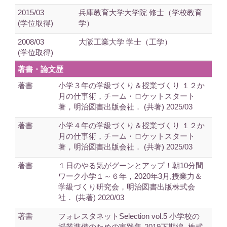
2015/03
兵庫教育大学大学院 修士（学校教育
(学位取得)
学）
2008/03
大阪工業大学 学士（工学）
(学位取得)
著書・論文歴
著書
小学３年の学級づくり＆授業づくり １２か
月の仕事術，チーム・ロケットスタート
著，明治図書出版会社． (共著) 2025/03
著書
小学４年の学級づくり＆授業づくり １２か
月の仕事術，チーム・ロケットスタート
著，明治図書出版会社． (共著) 2025/03
著書
１日のやる気がグーンとアップ！朝10分間
ワーク小学１～６年，2020年3月,授業力＆
学級づくり研究会，明治図書出版株式会
社． (共著) 2020/03
著書
フォレスタネットSelection vol.5 小学校の
授業準備のための実践集-2019下期編-,株式