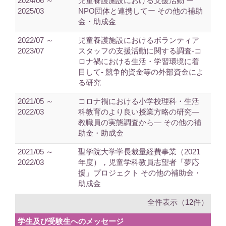
2024/06 ～
児童養護施設における支援活動 ー
2025/03
NPO団体と連携してー その他の補助
金・助成金
2022/07 ～
児童養護施設におけるボランティア
2023/07
スタッフの支援活動に関する調査-コ
ロナ禍における生活・学習環境に着
目して- 競争的資金等の外部資金によ
る研究
2021/05 ～
コロナ禍における小学校理科・生活
2022/03
科教育のより良い授業方略の研究―
教職員の実態調査から― その他の補
助金・助成金
2021/05 ～
聖学院大学学長裁量経費事業（2021
2022/03
年度），児童学科教員志望者「夢応
援」プロジェクト その他の補助金・
助成金
全件表示（12件）
学生及び受験生へのメッセージ