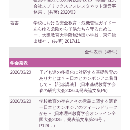
会社スプリックスフォレスタネット運営事
務局． (共著) 2020/03
著書
学校における安全教育・危機管理ガイドー
あらゆる危険から子供たちを守るために
ー，大阪教育大学附属池田小学校，東洋館
出版社． (共著) 2017/11
全件表示（48件）
学会発表
2026/03/29
子ども達の多様化に対応する基礎教育の
あり方とは？－日本とカンボジアに着目
して－【記念講演】 (日本基礎教育学会
春の研究大会2026.3,発表論文集P6)
2026/03/20
学校教育の存在とその意義に関する調査
ー日本とカンボジアのフィールドワーク
から－ (日本理科教育学会オンライン全
国大会2025 ，発表論文集第26号，
P129．)