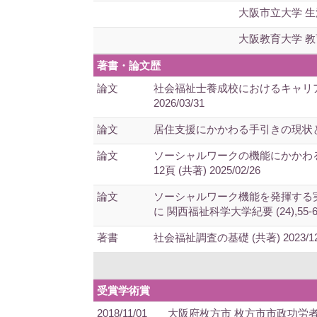
大阪市立大学 
大阪教育大学 
著書・論文歴
論文
社会福祉士養成校におけるキャリア支
2026/03/31
論文
居住支援にかかわる手引きの現状と課題：
論文
ソーシャルワークの機能にかかわる
12頁 (共著) 2025/02/26
論文
ソーシャルワーク機能を発揮する
に 関西福祉科学大学紀要 (24),55-64頁
著書
社会福祉調査の基礎 (共著) 2023/12
受賞学術賞
2018/11/01
大阪府枚方市 枚方市市政功労