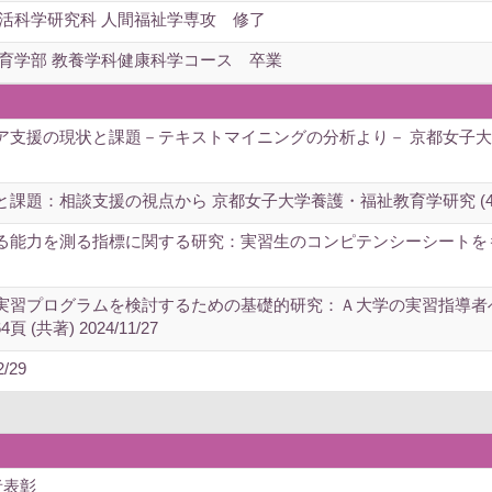
生活科学研究科 人間福祉学専攻 修了
教育学部 教養学科健康科学コース 卒業
援の現状と課題－テキストマイニングの分析より－ 京都女子大学高等教育
相談支援の視点から 京都女子大学養護・福祉教育学研究 (4),29-39頁
能力を測る指標に関する研究：実習生のコンピテンシーシートをもとに
実習プログラムを検討するための基礎的研究：Ａ大学の実習指導者
 (共著) 2024/11/27
/29
者表彰