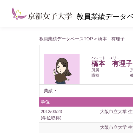
教員業績データ
教員業績データベースTOP
> 橋本 有理子
ハシモト ユリコ
橋本 有理子
所属
職種
業績
学位
2012/03/23
大阪市立大学 
(学位取得)
大阪市立大学 