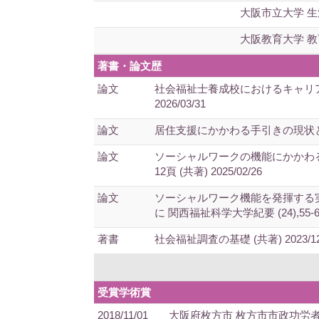
大阪市立大学 
大阪教育大学 
著書・論文歴
論文
社会福祉士養成校におけるキャリア支
2026/03/31
論文
居住支援にかかわる手引きの現状と課題：
論文
ソーシャルワークの機能にかかわる
12頁 (共著) 2025/02/26
論文
ソーシャルワーク機能を発揮する
に 関西福祉科学大学紀要 (24),55-64頁
著書
社会福祉調査の基礎 (共著) 2023/12
受賞学術賞
2018/11/01
大阪府枚方市 枚方市市政功労