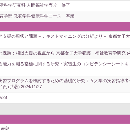
生活科学研究科 人間福祉学専攻 修了
教育学部 教養学科健康科学コース 卒業
援の現状と課題－テキストマイニングの分析より－ 京都女子大学高等教育
相談支援の視点から 京都女子大学養護・福祉教育学研究 (4),29-39頁
能力を測る指標に関する研究：実習生のコンピテンシーシートをもとに
実習プログラムを検討するための基礎的研究：Ａ大学の実習指導者
 (共著) 2024/11/27
/29
者表彰