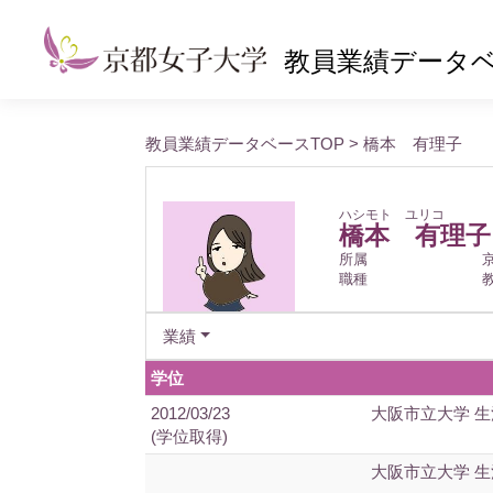
教員業績データ
教員業績データベースTOP
> 橋本 有理子
ハシモト ユリコ
橋本 有理子
所属
職種
業績
学位
2012/03/23
大阪市立大学 
(学位取得)
大阪市立大学 