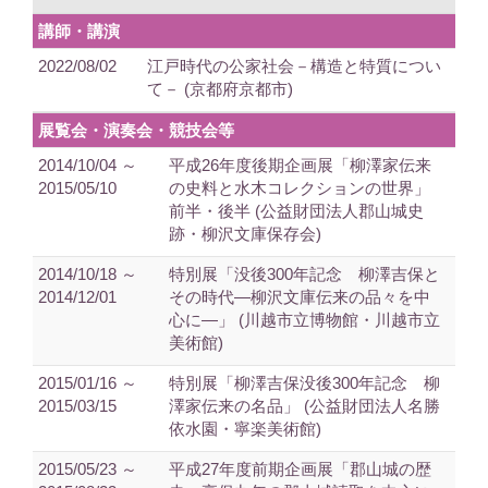
講師・講演
2022/08/02
江戸時代の公家社会－構造と特質につい
て－ (京都府京都市)
展覧会・演奏会・競技会等
2014/10/04 ～
平成26年度後期企画展「柳澤家伝来
2015/05/10
の史料と水木コレクションの世界」
前半・後半 (公益財団法人郡山城史
跡・柳沢文庫保存会)
2014/10/18 ～
特別展「没後300年記念 柳澤吉保と
2014/12/01
その時代―柳沢文庫伝来の品々を中
心に―」 (川越市立博物館・川越市立
美術館)
2015/01/16 ～
特別展「柳澤吉保没後300年記念 柳
2015/03/15
澤家伝来の名品」 (公益財団法人名勝
依水園・寧楽美術館)
2015/05/23 ～
平成27年度前期企画展「郡山城の歴