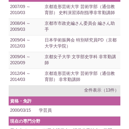
2007/09 ～
京都造形芸術大学 芸術学部（通信教
2010/03
育部） 史料演習添削指導非常勤講師
2008/04 ～
京都市市政史編さん委員会 編さん助
2009/03
手
2009/04 ～
日本学術振興会 特別研究員PD（京都
2012/03
大学大学院）
2009/04 ～
京都女子大学 文学部史学科 非常勤講
2020/09
師
2012/04 ～
京都造形芸術大学 芸術学部（通信教
2014/03
育部） 非常勤講師
全件表示（13件）
資格・免許
2000/03/15
学芸員
現在の専門分野