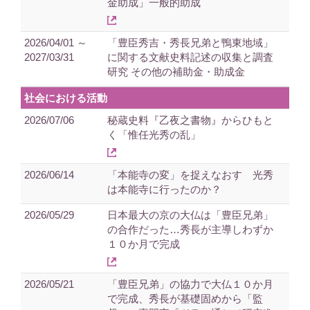
金助成」一般的助成
2026/04/01 ～
「豊臣秀吉・秀長兄弟と鴨東地域」
2027/03/31
に関する文献史料記述の収集と調査
研究 その他の補助金・助成金
社会における活動
2026/07/06
秘蔵史料『乙夜之書物』からひもと
く「惟任光秀の乱」
2026/06/14
「本能寺の変」を捉えなおす 光秀
は本能寺に行ったのか？
2026/05/29
日本最大の京の大仏は「豊臣兄弟」
の合作だった…秀長が主導しわずか
１０か月で完成
2026/05/21
「豊臣兄弟」の協力で大仏１０か月
で完成、秀長が基礎固めから「監