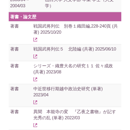
2004/03
学）
著書・論文歴
著書
戦国武将列伝 別巻１織田編,228-240頁 (共
著) 2025/10/20
著書
戦国武将列伝５ 北陸編 (共著) 2025/06/10
著書
シリーズ・織豊大名の研究１１ 佐々成政
(共著) 2023/08
著書
中近世移行期越中政治史研究 (単著)
2023/04
著書
異聞 本能寺の変 『乙夜之書物』が記す
光秀の乱 (単著) 2022/03