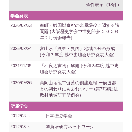
全件表示（18件）
学会発表
2026/02/23
室町・戦国期京都の米屋課役に関する諸
問題 (大阪歴史学会中世史部会 ２０２６
年２月例会報告)
2025/08/24
富山県「呉東・呉西」地域区分の形成
(令和７年度 越中史壇会研究発表大会)
2021/11/06
『乙夜之書物』解題 (令和３年度 越中史
壇会研究発表大会)
2020/09/26
高岡山瑞龍寺伽藍の創建過程 ー砺波郡
との関わりにもふれつつー (第77回砺波
散村地域研究所例会)
所属学会
2012/08 ～
日本歴史学会
2012/03 ～
加賀藩研究ネットワーク