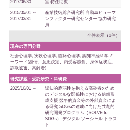
2017/06/30
室 特任助教
2015/09/01 ～
産業技術総合研究所 自動車ヒューマ
2017/03/31
ンファクター研究センター 協力研究
員
全件表示（9件）
現在の専門分野
社会心理学, 実験心理学, 臨床心理学, 認知神経科学 キ
ーワード(感情、意思決定、内受容感覚、身体症状症、
詐欺被害、高齢者)
研究課題・受託研究・科研費
2025/10/01 ～
認知的脆弱性を抱える高齢者のため
のデジタルな関係性における信頼形
成支援 競争的資金等の外部資金によ
る研究 SDGsの達成に向けた共創的
研究開発プログラム（SOLVE for
SDGs） デジタル ソーシャル トラス
ト