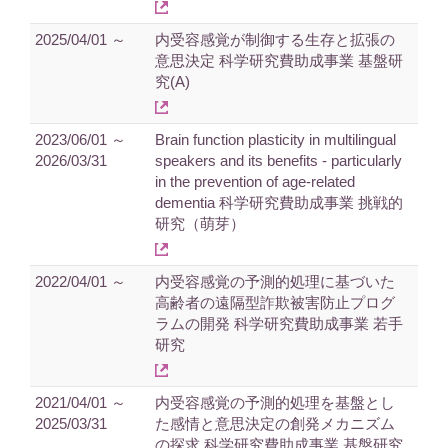
2025/04/01 ～
内受容感覚が制御する生存と拡張の
意思決定 科学研究費助成事業 基盤研
究(A)
2023/06/01 ～
Brain function plasticity in multilingual
2026/03/31
speakers and its benefits - particularly
in the prevention of age-related
dementia 科学研究費助成事業 挑戦的
研究（萌芽）
2022/04/01 ～
内受容感覚の予測的処理に基づいた
高齢者の遠隔型詐欺被害防止プログ
ラムの開発 科学研究費助成事業 若手
研究
2021/04/01 ～
内受容感覚の予測的処理を基盤とし
2025/03/31
た感情と意思決定の創発メカニズム
の探求 科学研究費助成事業 基盤研究