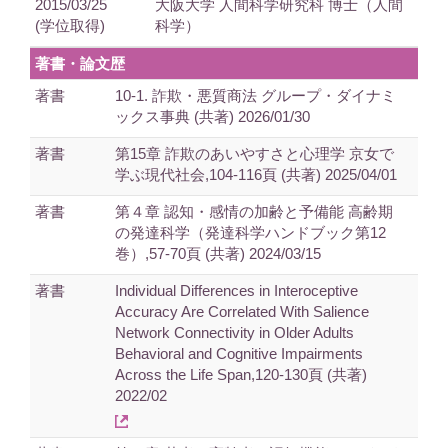
2015/03/25
大阪大学 人間科学研究科 博士（人間
(学位取得)
科学）
著書・論文歴
著書
10-1. 詐欺・悪質商法 グループ・ダイナミ
ックス事典 (共著) 2026/01/30
著書
第15章 詐欺のあいやすさと心理学 京女で
学ぶ現代社会,104-116頁 (共著) 2025/04/01
著書
第４章 認知・感情の加齢と予備能 高齢期
の発達科学（発達科学ハンドブック第12
巻）,57-70頁 (共著) 2024/03/15
著書
Individual Differences in Interoceptive
Accuracy Are Correlated With Salience
Network Connectivity in Older Adults
Behavioral and Cognitive Impairments
Across the Life Span,120-130頁 (共著)
2022/02