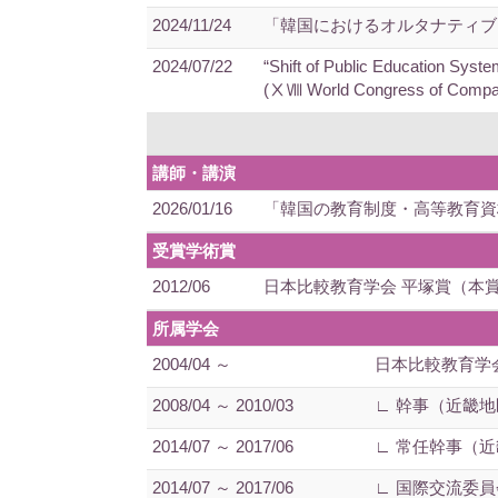
2024/11/24
「韓国におけるオルタナティブス
2024/07/22
“Shift of Public Education Syst
(ⅩⅧ World Congress of Compara
講師・講演
2026/01/16
「韓国の教育制度・高等教育資
受賞学術賞
2012/06
日本比較教育学会 平塚賞（本賞
所属学会
2004/04 ～
日本比較教育学
2008/04 ～ 2010/03
∟ 幹事（近畿
2014/07 ～ 2017/06
∟ 常任幹事（
2014/07 ～ 2017/06
∟ 国際交流委