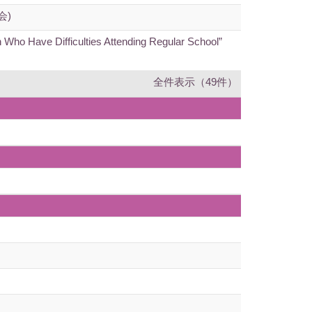
会)
 Who Have Difficulties Attending Regular School”
全件表示（49件）