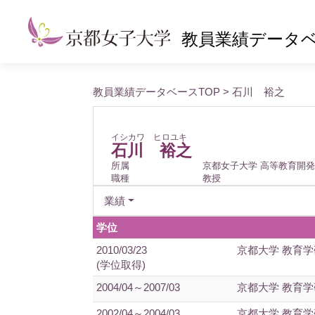
教員業績データ
教員業績データベースTOP
> 石川 裕之
イシカワ ヒロユキ
石川 裕之
所属
京都女子大学 高等教育開
職種
教授
業績
学位
2010/03/23
京都大学 教育学
(学位取得)
2004/04～2007/03
京都大学 教育学
2002/04～2004/03
京都大学 教育学