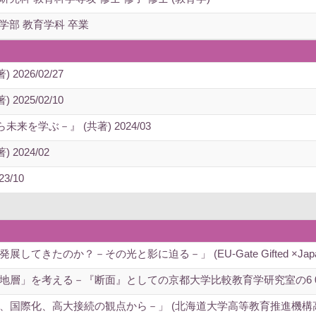
学部 教育学科 卒業
026/02/27
025/02/10
を学ぶ－』 (共著) 2024/03
2024/02
3/10
てきたのか？－その光と影に迫る－」 (EU-Gate Gifted ×J
層」を考える－『断面』としての京都大学比較教育学研究室の6 0 
、国際化、高大接続の観点から－」 (北海道大学高等教育推進機構高