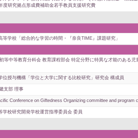
0年度研究拠点形成費補助金若手教員支援研究費
高等学校「総合的な学習の時間・『奈良TIME』課題研究」
 初等中等教育分科会 教育課程部会 特定分野に特異な才能のある
学位授与機構「学位と大学に関する比較研究」研究会 構成員
近畿支部 理事
acific Conference on Giftedness Organizing committee and progra
等学校研究開発学校運営指導委員会 委員