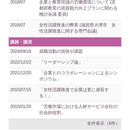
2018/07
企業と教育現場の労働環境について (京
都府教育の資質能力向上プランに関わる
検討会議 委員)
2016/07
女性活躍推進の弊害 (滋賀県大津市 女
性活躍推進に関する専門会議)
講師・講演
2024/09/18
就職活動の現状や課題
2022/12/22
「リーダーシップ論」
2021/12/20
「企業とのコラボレーションによるシン
ポジウム」
2015/07/15
「女性活躍推進で企業は更に成長す
る！」
2015/01/20
「労働市場における人材サービス会社の
社会的役割」
全件表示（6件）