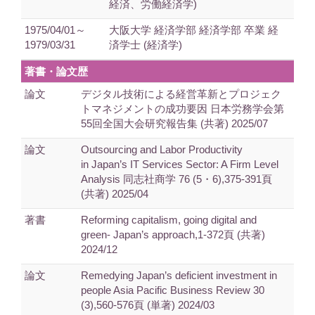
経済、労働経済学)
1975/04/01～
大阪大学 経済学部 経済学部 卒業 経
1979/03/31
済学士 (経済学)
著書・論文歴
論文
デジタル技術による経営革新とプロジェク
トマネジメントの成功要因 日本労務学会第
55回全国大会研究報告集 (共著) 2025/07
論文
Outsourcing and Labor Productivity
in Japan’s IT Services Sector: A Firm Level
Analysis 同志社商学 76 (5・6),375-391頁
(共著) 2025/04
著書
Reforming capitalism, going digital and
green- Japan’s approach,1-372頁 (共著)
2024/12
論文
Remedying Japan’s deficient investment in
people Asia Pacific Business Review 30
(3),560-576頁 (単著) 2024/03