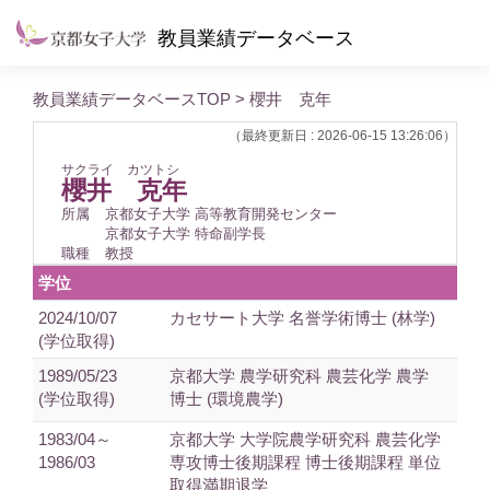
教員業績データベース
教員業績データベースTOP
> 櫻井 克年
（最終更新日 : 2026-06-15 13:26:06）
サクライ カツトシ
櫻井 克年
所属
京都女子大学 高等教育開発センター
京都女子大学 特命副学長
職種
教授
学位
2024/10/07
カセサート大学 名誉学術博士 (林学)
(学位取得)
1989/05/23
京都大学 農学研究科 農芸化学 農学
(学位取得)
博士 (環境農学)
1983/04～
京都大学 大学院農学研究科 農芸化学
1986/03
専攻博士後期課程 博士後期課程 単位
取得満期退学