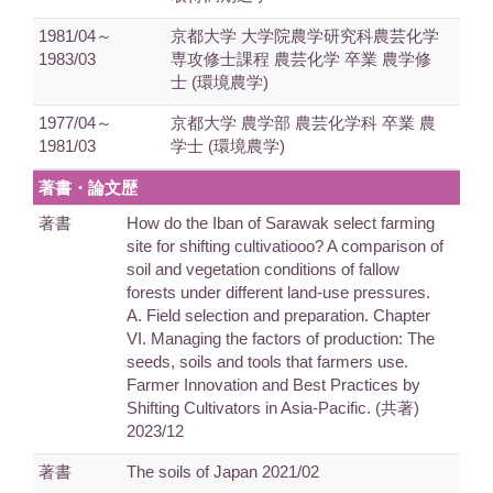
1981/04～
京都大学 大学院農学研究科農芸化学
1983/03
専攻修士課程 農芸化学 卒業 農学修
士 (環境農学)
1977/04～
京都大学 農学部 農芸化学科 卒業 農
1981/03
学士 (環境農学)
著書・論文歴
著書
How do the Iban of Sarawak select farming
site for shifting cultivatiooo? A comparison of
soil and vegetation conditions of fallow
forests under different land-use pressures.
A. Field selection and preparation. Chapter
VI. Managing the factors of production: The
seeds, soils and tools that farmers use.
Farmer Innovation and Best Practices by
Shifting Cultivators in Asia-Pacific. (共著)
2023/12
著書
The soils of Japan 2021/02