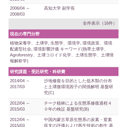
2006/04 ～
高知大学 副学長
2008/03
全件表示（16件）
現在の専門分野
植物栄養学、土壌学, 生態学、環境学, 環境政策、環境
配慮型社会, 環境影響評価 キーワード(熱帯土壌学、
Agroforestry、土壌コロイド化学、土壌生態学、土壌情
報解析学)
研究課題・受託研究・科研費
2014/04 ～
沙地修復を目的とした低木類の分布
2017/03
と土壌微環境因子の関係解明 基盤研
究(C)
2012/04 ～
チーク植林による生態系修復過程４
2015/03
０年の検証 基盤研究(B)
2012/04 ～
中国内蒙古草原生態系の炭素・窒素
2015/03
収支の評価および再生技術の創生 基