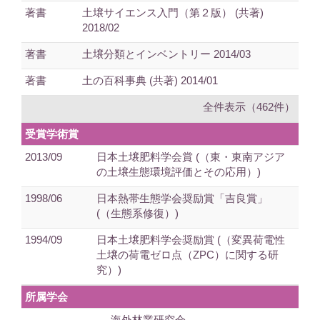
著書
土壌サイエンス入門（第２版） (共著)
2018/02
著書
土壌分類とインベントリー 2014/03
著書
土の百科事典 (共著) 2014/01
全件表示（462件）
受賞学術賞
2013/09
日本土壌肥料学会賞 (（東・東南アジア
の土壌生態環境評価とその応用）)
1998/06
日本熱帯生態学会奨励賞「吉良賞」
(（生態系修復）)
1994/09
日本土壌肥料学会奨励賞 (（変異荷電性
土壌の荷電ゼロ点（ZPC）に関する研
究）)
所属学会
海外林業研究会