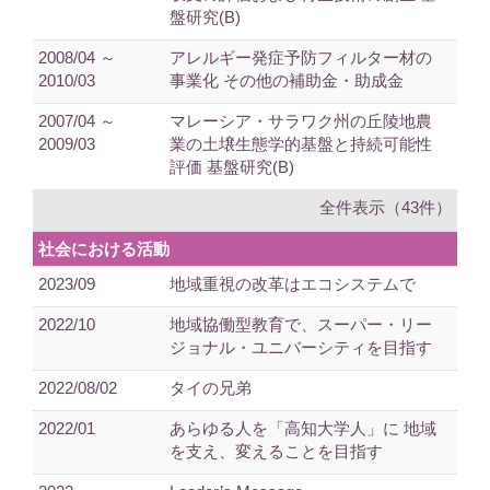
盤研究(B)
2008/04 ～
アレルギー発症予防フィルター材の
2010/03
事業化 その他の補助金・助成金
2007/04 ～
マレーシア・サラワク州の丘陵地農
2009/03
業の土壌生態学的基盤と持続可能性
評価 基盤研究(B)
全件表示（43件）
社会における活動
2023/09
地域重視の改革はエコシステムで
2022/10
地域協働型教育で、スーパー・リー
ジョナル・ユニバーシティを目指す
2022/08/02
タイの兄弟
2022/01
あらゆる人を「高知大学人」に 地域
を支え、変えることを目指す