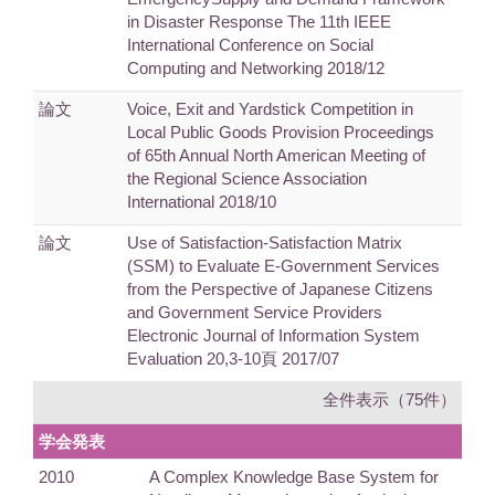
in Disaster Response The 11th IEEE
International Conference on Social
Computing and Networking 2018/12
論文
Voice, Exit and Yardstick Competition in
Local Public Goods Provision Proceedings
of 65th Annual North American Meeting of
the Regional Science Association
International 2018/10
論文
Use of Satisfaction-Satisfaction Matrix
(SSM) to Evaluate E-Government Services
from the Perspective of Japanese Citizens
and Government Service Providers
Electronic Journal of Information System
Evaluation 20,3-10頁 2017/07
全件表示（75件）
学会発表
2010
A Complex Knowledge Base System for