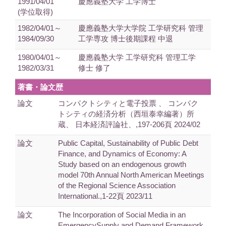
1991/04/01
慶應義塾大学 工学博士
(学位取得)
1982/04/01～
慶應義塾大学大学院 工学研究科 管理
1984/09/30
工学専攻 博士後期課程 中退
1980/04/01～
慶應義塾大学 工学研究科 管理工学
1982/03/31
修士 修了
著書・論文歴
論文
コンパクトシティと電子投票 、 コンパク
トシティの経済分析（西垣泰幸編著）所
蔵、 日本経済評論社、,197-206頁 2024/02
論文
Public Capital, Sustainability of Public Debt
Finance, and Dynamics of Economy: A
Study based on an endogenous growth
model 70th Annual North American Meetings
of the Regional Science Association
International.,1-22頁 2023/11
論文
The Incorporation of Social Media in an
EmergencySupply and Demand Framework