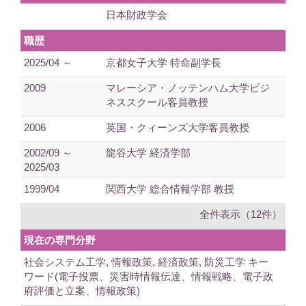
日本財政学会
職歴
2025/04 ～
京都女子大学 特命副学長
2009
マレーシア・ノッテンハム大学ビジ
ネススクール客員教授
2006
英国・クィーンズ大学客員教授
2002/09 ～
龍谷大学 経済学部
2025/03
1999/04
関西大学 総合情報学部 教授
全件表示（12件）
現在の専門分野
社会システム工学, 情報政策, 経済政策, 防災工学 キー
ワード(電子投票、災害時情報伝達、情報戦略、電子政
府評価と立案、情報政策)