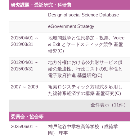
研究課題・受託研究・科研費
Design of social Science Database
eGovernment Strategy
2015/04/01 ～
地域間競争と住民参加－投票、Voice
2019/03/31
& Exit とヤードスティック競争 基盤
研究(C)
2012/04/01 ～
地方分権における公共財サービス供
2015/03/31
給の最適性、行政コストの効率性と
電子政府推進 基盤研究(C)
2007 ～ 2009
複素ロジスティック方程式を応用し
た複雑系経済学の構築 基盤研究(C)
全件表示（11件）
委員会・協会等
2025/06/01 ～
神戸龍谷中学校高等学校（成徳学
園） 理事