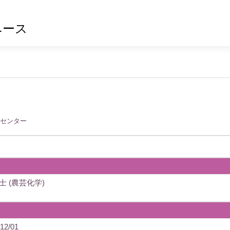
ベース
発センター
士 (農芸化学)
12/01