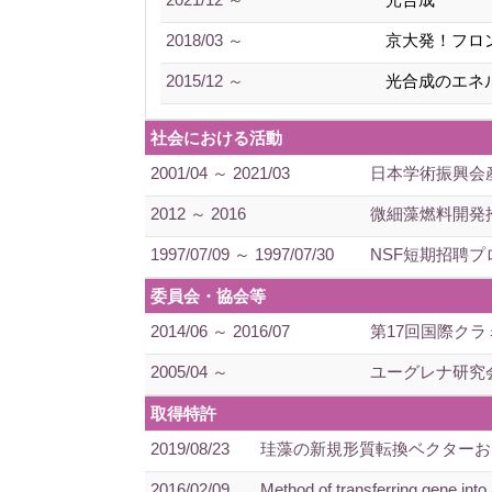
2018/03 ～
京大発！フロ
2015/12 ～
光合成のエネ
社会における活動
2001/04 ～ 2021/03
日本学術振興会
2012 ～ 2016
微細藻燃料開発
1997/07/09 ～ 1997/07/30
NSF短期招聘
委員会・協会等
2014/06 ～ 2016/07
第17回国際ク
2005/04 ～
ユーグレナ研究
取得特許
2019/08/23
珪藻の新規形質転換ベクターおよ
2016/02/09
Method of transferring gene int