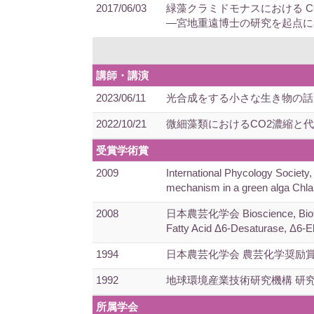
2017/06/03
緑藻クラミドモナスにおける C
―宮地重遠博士の研究を起点に
講師・講演
2023/06/11
光合成をする小さな生き物の話
2022/10/21
微細藻類におけるCO2濃縮と
受賞学術賞
2009
International Phycology Society
mechanism in a green alga Chla
2008
日本農芸化学会 Bioscience, Biotechn
Fatty Acid Δ6-Desaturase, Δ6-
1994
日本農芸化学会 農芸化学奨励
1992
地球環境産業技術研究機構 研
所属学会