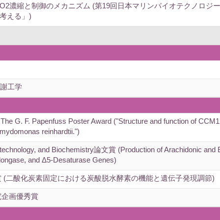
O2濃縮と制御のメカニズム (第19回日本マリンバイオテクノロジ
考える」)
代謝工学
, The G. F. Papenfuss Poster Award ("Structure and function of CCM
mydomonas reinhardtii.")
ology, and Biochemistry論文賞 (Production of Arachidonic and Eic
Elongase, and Δ5-Desaturase Genes)
賞 (二酸化炭素固定における炭酸脱水酵素の機能と遺伝子発現調節)
究企画優秀賞