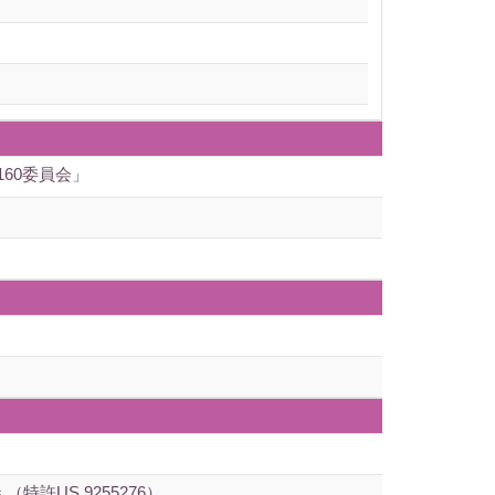
60委員会」
ee steps （特許US 9255276）