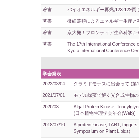
著書
バイオエネルギー再燃,123-129頁 (共
著書
微細藻類によるエネルギー生産と事業展望 
著書
京大発！フロンティア生命科学,1-8頁 (
著書
The 17th International Conference
Kyoto International Conference Ce
学会発表
2023/03/04
クラミドモナスに出会って (第
2021/07/01
モデル緑藻で解く光合成生物の生
2020/03
Algal Protein Kinase, Triacylgl
(日本植物生理学会年会(Web))
2018/07/10
A protein kinase, TAR1, triggers 
Symposium on Plant Lipids)