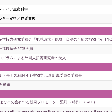
ンティア生命科学
ルギー変換と物質変換
産学協力研究委員会「地球環境・食糧・資源のための植物バイオ第1
推進協議会 特別会員
プログラムによる外国人招聘研究者の受入
ラミドモナス細胞分子生物学会議 組織委員会委員長
会 幹事
びその含有する新規プロモーター配列 （特許6573400）
o algal cell involving utilizing multiple square-wave pulses in thr