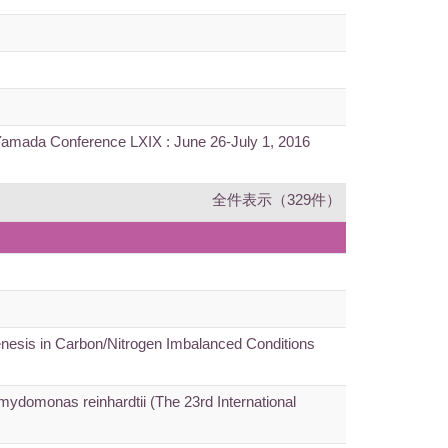
 Yamada Conference LXIX : June 26-July 1, 2016
全件表示（329件）
genesis in Carbon/Nitrogen Imbalanced Conditions
lamydomonas reinhardtii (The 23rd International