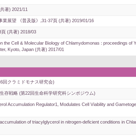
著) 2021/11
《普及版》,31-37頁 (共著) 2019/01/16
共著) 2018/03
 on the Cell & Molecular Biology of Chlamydomonas : proceedings of
nter, Kyoto, Japan (共著) 2017/01
16回クラミドモナス研究会)
存戦略 (第22回生命科学研究科シンポジウム)
ycerol Accumulation Regulator1, Modulates Cell Viability and Gameto
accumulation of triacylglycerol in nitrogen-deficient conditions in Ch