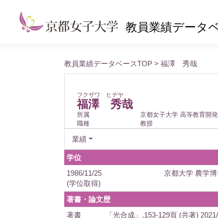
教員業績データ
教員業績データベースTOP
> 福澤 秀哉
フクザワ ヒデヤ
福澤 秀哉
所属
京都女子大学 高等教育開
職種
教授
業績
学位
1986/11/25
京都大学 農学博
(学位取得)
著書・論文歴
著書
「光合成」,153-129頁 (共著) 2021/