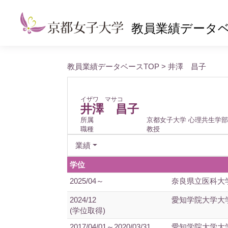
教員業績データ
教員業績データベースTOP
> 井澤 昌子
イザワ マサコ
井澤 昌子
所属
京都女子大学 心理共生学部
職種
教授
業績
学位
2025/04～
奈良県立医科大
2024/12
愛知学院大学大
(学位取得)
2017/04/01～2020/03/31
愛知学院大学大