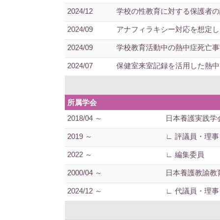
2024/12
学校の性教育に対する保護者の認
2024/09
アナフィラキシー対応を想定した
2024/09
学校教育活動中の熱中症死亡事
2024/07
保健室来室記録を活用した熱中症
所属学会
2018/04 ～
日本養護実践学
2019 ～
∟ 評議員・理
2022 ～
∟ 編集委員
2000/04 ～
日本養護教諭教
2024/12 ～
∟ 代議員・理