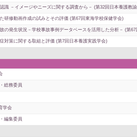
識 －イメージやニーズに関する調査から－ (第32回日本養護教諭
研修動画作成の試みとその評価 (第67回東海学校保健学会)
故の発生状況－学校事故事例データベースを活用した分析－ (第67
対策に関する取組と評価 (第7回日本養護実践学会)
会
事・総務委員
育学会
事・編集委員