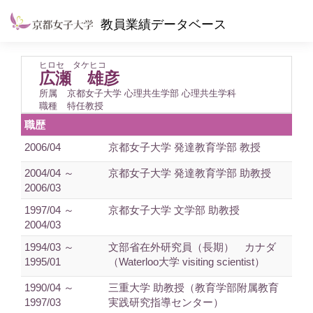
教員業績データベース
ヒロセ タケヒコ
広瀬 雄彦
所属
京都女子大学 心理共生学部 心理共生学科
職種
特任教授
職歴
2006/04
京都女子大学 発達教育学部 教授
2004/04 ～
京都女子大学 発達教育学部 助教授
2006/03
1997/04 ～
京都女子大学 文学部 助教授
2004/03
1994/03 ～
文部省在外研究員（長期） カナダ
1995/01
（Waterloo大学 visiting scientist）
1990/04 ～
三重大学 助教授（教育学部附属教育
1997/03
実践研究指導センター）