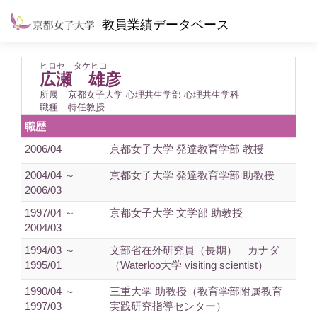
教員業績データベース
ヒロセ タケヒコ
広瀬 雄彦
所属
京都女子大学 心理共生学部 心理共生学科
職種
特任教授
職歴
2006/04
京都女子大学 発達教育学部 教授
2004/04 ～
京都女子大学 発達教育学部 助教授
2006/03
1997/04 ～
京都女子大学 文学部 助教授
2004/03
1994/03 ～
文部省在外研究員（長期） カナダ
1995/01
（Waterloo大学 visiting scientist）
1990/04 ～
三重大学 助教授（教育学部附属教育
1997/03
実践研究指導センター）