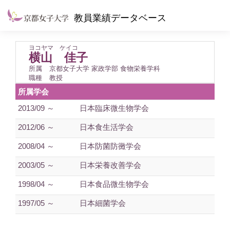
教員業績データベース
ヨコヤマ ケイコ
横山 佳子
所属
京都女子大学 家政学部 食物栄養学科
職種
教授
所属学会
2013/09 ～
日本臨床微生物学会
2012/06 ～
日本食生活学会
2008/04 ～
日本防菌防黴学会
2003/05 ～
日本栄養改善学会
1998/04 ～
日本食品微生物学会
1997/05 ～
日本細菌学会