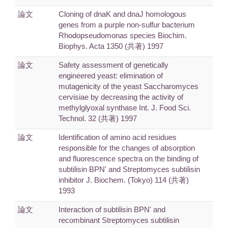
論文
Cloning of dnaK and dnaJ homologous
genes from a purple non-sulfur bacterium
Rhodopseudomonas species Biochim.
Biophys. Acta 1350 (共著) 1997
論文
Safety assessment of genetically
engineered yeast: elimination of
mutagenicity of the yeast Saccharomyces
cervisiae by decreasing the activity of
methylglyoxal synthase Int. J. Food Sci.
Technol. 32 (共著) 1997
論文
Identification of amino acid residues
responsible for the changes of absorption
and fluorescence spectra on the binding of
subtilisin BPN' and Streptomyces subtilisin
inhibitor J. Biochem. (Tokyo) 114 (共著)
1993
論文
Interaction of subtilisin BPN' and
recombinant Streptomyces subtilisin