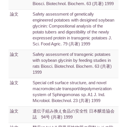
Biosci. Biotechnol. Biochem. 63 (共著) 1999
論文
Safety assessment of genetically
engineered potatoes with desigined soybean
glycinin: Compositional analysis of the
potato tubers and digestibility of the newly
expressed protein in transgenic potatoes J.
Sci. Food Agric. 79 (共著) 1999
論文
Safety assessment of transgenic potatoes
with soybean glycinin by feeding studies in
rats Biosci. Biotechnol. Biochem. 63 (共著)
1999
論文
Special cell surface structure, and novel
macromolecule transport/depolymerization
system of Sphingomonas sp. A1 J. Ind.
Microbiol. Biotechnol. 23 (共著) 1999
論文
遺伝子組み換え食品の安全性 日本醸造協会
誌 94号 (共著) 1999