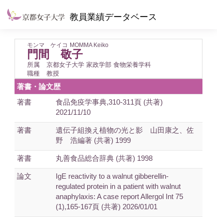
教員業績データベース
モンマ ケイコ
MOMMA Keiko
門間 敬子
所属
京都女子大学 家政学部 食物栄養学科
職種
教授
著書・論文歴
著書
食品免疫学事典,310-311頁 (共著)
2021/11/10
著書
遺伝子組換え植物の光と影 山田康之、佐
野 浩編著 (共著) 1999
著書
丸善食品総合辞典 (共著) 1998
論文
IgE reactivity to a walnut gibberellin-
regulated protein in a patient with walnut
anaphylaxis: A case report Allergol Int 75
(1),165-167頁 (共著) 2026/01/01