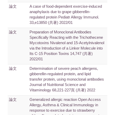
論文
A case of food-dependent exercise-induced
anaphylaxis due to grape gibberellin-
regulated protein Pediatr Allergy Immunol.
33,e13850 (共著) 2022/01
論文
Preparation of Monoclonal Antibodies
Specifically Reacting with the Trichothecene
Mycotoxins Nivalenol and 15-Acetylnivalenol
via the Introduction of a Linker Molecule into
Its C-15 Position Toxins 14,747 (共著)
2022/01
論文
Determination of severe peach allergens,
gibberellin-regulated protein, and lipid
transfer protein, using monoclonal antibodies
Journal of Nutritional Science and
Vitaminology 68,221-227頁 (共著) 2022
論文
Generalized allergic reaction Open Access
Allergy, Asthma & Clinical Immunology in
response to exercise due to strawberry