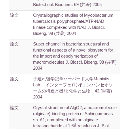
Biotechnol. Biochem. 69 (共著) 2005
論文
Crystallographic studies of Mycobacterium
tuberculosis polyphosphate/ATP-NAD
kinase complexed with NAD J. Biosci.
Bioeng. 98 (共著) 2004
論文
Super-channel in bacteria: structural and
functional aspects of a novel biosystem for
the import and depolymerization of
macromolecules J. Biosci. Bioeng. 98 (共著)
2004
論文
子連れ留学記＠ハーバード大学Maniatis
Lab. インターフェロンβエンハンセオソ
ームの構造と機能 化学と生物 42 (単著)
2004
論文
Crystal structure of AlgQ2, a macromolecule
(alginate)-binding protein of Sphingomonas
sp. A1, complexed with an alginate
tetrasaccharide at 1.6Å resolution J. Biol.