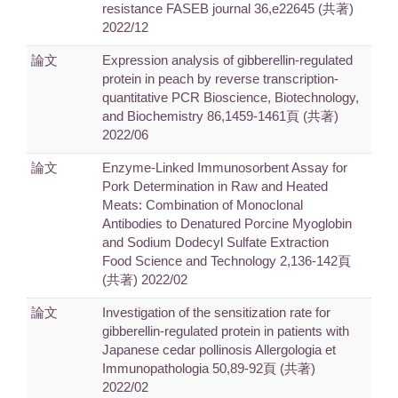
resistance FASEB journal 36,e22645 (共著)
2022/12
論文
Expression analysis of gibberellin-regulated
protein in peach by reverse transcription-
quantitative PCR Bioscience, Biotechnology,
and Biochemistry 86,1459-1461頁 (共著)
2022/06
論文
Enzyme-Linked Immunosorbent Assay for
Pork Determination in Raw and Heated
Meats: Combination of Monoclonal
Antibodies to Denatured Porcine Myoglobin
and Sodium Dodecyl Sulfate Extraction
Food Science and Technology 2,136-142頁
(共著) 2022/02
論文
Investigation of the sensitization rate for
gibberellin-regulated protein in patients with
Japanese cedar pollinosis Allergologia et
Immunopathologia 50,89-92頁 (共著)
2022/02