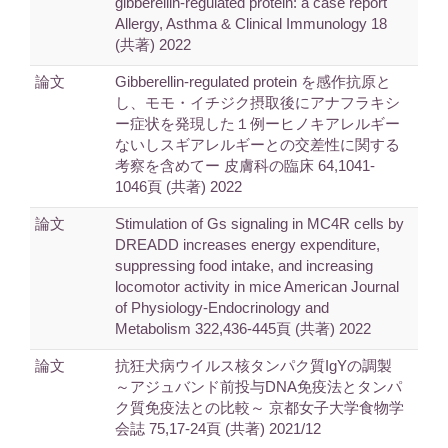
gibberellin-regulated protein: a case report
Allergy, Asthma & Clinical Immunology 18
(共著) 2022
論文
Gibberellin-regulated protein を感作抗原と
し、モモ・イチジク摂取後にアナフラキシ
ー症状を発現した１例ーヒノキアレルギー
ないしスギアレルギーとの交差性に関する
考察を含めてー 皮膚科の臨床 64,1041-
1046頁 (共著) 2022
論文
Stimulation of Gs signaling in MC4R cells by
DREADD increases energy expenditure,
suppressing food intake, and increasing
locomotor activity in mice American Journal
of Physiology-Endocrinology and
Metabolism 322,436-445頁 (共著) 2022
論文
抗狂犬病ウイルス核タンパク質IgYの調製
～アジュバンド前投与DNA免疫法とタンパ
ク質免疫法との比較～ 京都女子大学食物学
会誌 75,17-24頁 (共著) 2021/12