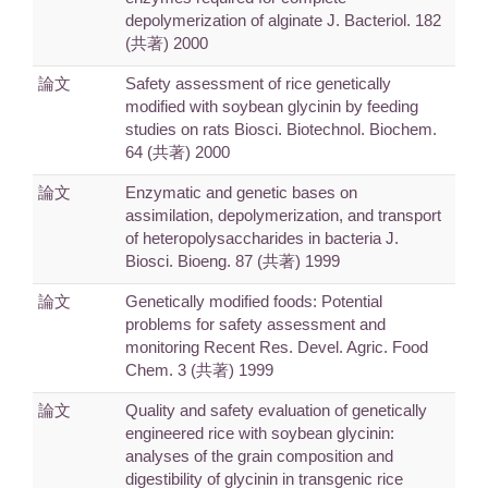
depolymerization of alginate J. Bacteriol. 182
(共著) 2000
論文
Safety assessment of rice genetically
modified with soybean glycinin by feeding
studies on rats Biosci. Biotechnol. Biochem.
64 (共著) 2000
論文
Enzymatic and genetic bases on
assimilation, depolymerization, and transport
of heteropolysaccharides in bacteria J.
Biosci. Bioeng. 87 (共著) 1999
論文
Genetically modified foods: Potential
problems for safety assessment and
monitoring Recent Res. Devel. Agric. Food
Chem. 3 (共著) 1999
論文
Quality and safety evaluation of genetically
engineered rice with soybean glycinin:
analyses of the grain composition and
digestibility of glycinin in transgenic rice