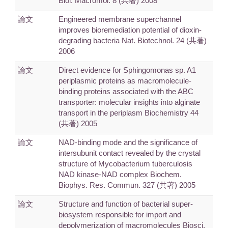
Biol. Macromol. 8 (共著) 2008
論文
Engineered membrane superchannel
improves bioremediation potential of dioxin-
degrading bacteria Nat. Biotechnol. 24 (共著)
2006
論文
Direct evidence for Sphingomonas sp. A1
periplasmic proteins as macromolecule-
binding proteins associated with the ABC
transporter: molecular insights into alginate
transport in the periplasm Biochemistry 44
(共著) 2005
論文
NAD-binding mode and the significance of
intersubunit contact revealed by the crystal
structure of Mycobacterium tuberculosis
NAD kinase-NAD complex Biochem.
Biophys. Res. Commun. 327 (共著) 2005
論文
Structure and function of bacterial super-
biosystem responsible for import and
depolymerization of macromolecules Biosci.