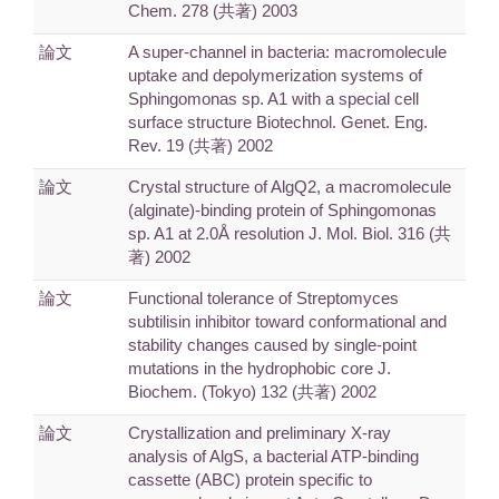
Chem. 278 (共著) 2003
論文
A super-channel in bacteria: macromolecule
uptake and depolymerization systems of
Sphingomonas sp. A1 with a special cell
surface structure Biotechnol. Genet. Eng.
Rev. 19 (共著) 2002
論文
Crystal structure of AlgQ2, a macromolecule
(alginate)-binding protein of Sphingomonas
sp. A1 at 2.0Å resolution J. Mol. Biol. 316 (共
著) 2002
論文
Functional tolerance of Streptomyces
subtilisin inhibitor toward conformational and
stability changes caused by single-point
mutations in the hydrophobic core J.
Biochem. (Tokyo) 132 (共著) 2002
論文
Crystallization and preliminary X-ray
analysis of AlgS, a bacterial ATP-binding
cassette (ABC) protein specific to