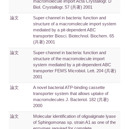
macromolecule import Acta Crystallogr. D
Biol. Crystallogr. 57 (共著) 2001
論文
Super-channel in bacteria: function and
structure of a macromolecule import system
mediated by a pit-dependent ABC
transporter Biosci. Biotechnol. Biochem. 65
(共著) 2001
論文
Super-channel in bacteria: function and
structure of the macromolecule import
system mediated by a pit-dependent ABC
transporter FEMS Microbiol. Lett. 204 (共著)
2001
論文
A novel bacterial ATP-binding cassette
transporter system that allows uptake of
macromolecules J. Bacteriol. 182 (共著)
2000
論文
Molecular identification of oligoalginate lyase
of Sphingomonas sp. strain A1 as one of the
enzymes required for complete