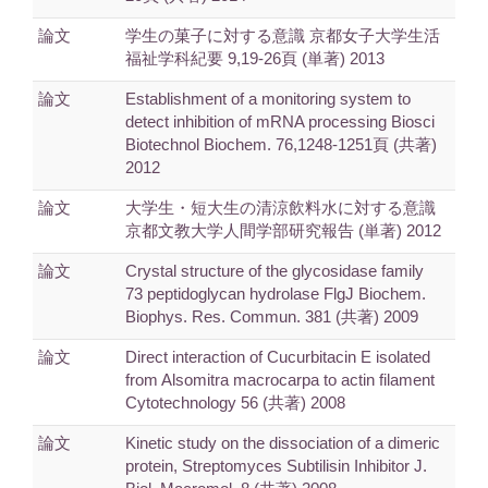
論文
学生の菓子に対する意識 京都女子大学生活
福祉学科紀要 9,19-26頁 (単著) 2013
論文
Establishment of a monitoring system to
detect inhibition of mRNA processing Biosci
Biotechnol Biochem. 76,1248-1251頁 (共著)
2012
論文
大学生・短大生の清涼飲料水に対する意識
京都文教大学人間学部研究報告 (単著) 2012
論文
Crystal structure of the glycosidase family
73 peptidoglycan hydrolase FlgJ Biochem.
Biophys. Res. Commun. 381 (共著) 2009
論文
Direct interaction of Cucurbitacin E isolated
from Alsomitra macrocarpa to actin filament
Cytotechnology 56 (共著) 2008
論文
Kinetic study on the dissociation of a dimeric
protein, Streptomyces Subtilisin Inhibitor J.