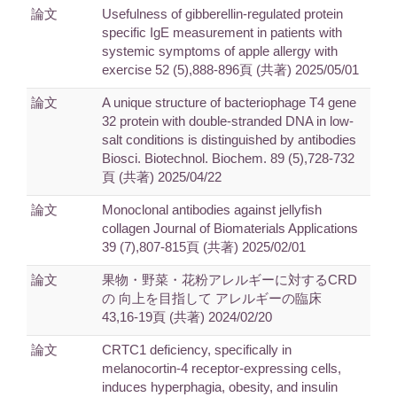
論文
Usefulness of gibberellin-regulated protein
specific IgE measurement in patients with
systemic symptoms of apple allergy with
exercise 52 (5),888-896頁 (共著) 2025/05/01
論文
A unique structure of bacteriophage T4 gene
32 protein with double-stranded DNA in low-
salt conditions is distinguished by antibodies
Biosci. Biotechnol. Biochem. 89 (5),728-732
頁 (共著) 2025/04/22
論文
Monoclonal antibodies against jellyfish
collagen Journal of Biomaterials Applications
39 (7),807-815頁 (共著) 2025/02/01
論文
果物・野菜・花粉アレルギーに対するCRD
の 向上を目指して アレルギーの臨床
43,16-19頁 (共著) 2024/02/20
論文
CRTC1 deficiency, specifically in
melanocortin-4 receptor-expressing cells,
induces hyperphagia, obesity, and insulin