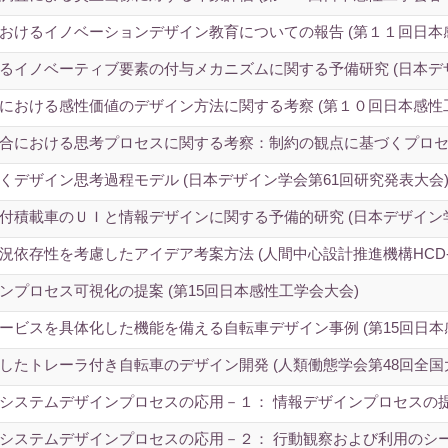
おけるイノベーションデザイン教育についての報告 (第１１回日本
るイノベーティブ要素の付与メカニズムに関する予備研究 (日本デザ
における感性価値のデザイン方法に関する考察 (第１０回日本感性
における思考プロセスに関する考察：制約の観点に基づくプロセスモデル
デザイン思考過程モデル (日本デザイン学会第61回研究発表大会
付積載車のＵＩと情報デザインに関する予備的研究 (日本デザイン
依存性を考慮したアイデア考案方法 (人間中心設計推進機構HCD-n
プロセス可視化の提案 (第15回日本感性工学会大会)
ービスを具体化した機能を備える自転車デザイン事例 (第15回日本
したトレーラ付き自転車のデザイン開発 (人類働態学会第48回全国
システムデザインプロセスの応用－１： 情報デザインプロセスの提案
システムデザインプロセスの応用－２： 行動観察および利用のシ