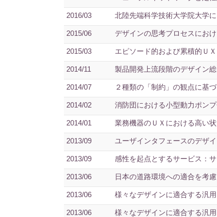
2016/03
北陸先端科学技術大学院大学に
2015/06
デザインの思考プロセスにおけ
2015/03
エピソード的および累積的ＵＸ
2014/11
製品開発上流段階のデザイン総合
2014/07
２種類の「制約」の観点に基づく
2014/02
消防団における小型動力ポンプ
2014/01
業務機器のＵＸにおける高い状況
2013/09
ユーザインタフェースのデザイン
2013/09
感性を起点とするサービス：サ
2013/06
日本の道路環境への適合を考慮
2013/06
様々なデザインに適合する汎用
2013/06
様々なデザインに適合する汎用