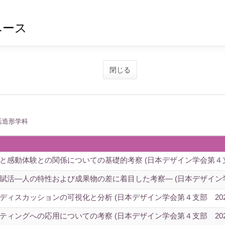
ベース
閉じる
活造形学科
感動体験との関係についての基礎的考察 (日本デザイン学会第４支部
活―人の特性および成果物の差に着目した考察― (日本デザイン学
ィスカッションの可視化と分析 (日本デザイン学会第４支部 202
ィングへの応用についての考察 (日本デザイン学会第４支部 202