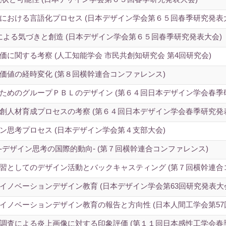
における言語化プロセス (日本デザイン学会第６５回春季研究発表
T)による気づきと創造 (日本デザイン学会第６５回春季研究発表大会)
に関する考察 (人工知能学会 市民共創知研究会 第4回研究会)
価値の経時変化 (第８回横幹連合コンファレンス)
ためのグループＰＢＬのデザイン (第６４回日本デザイン学会春季
創人材育成プロセスの考察 (第６４回日本デザイン学会春季研究発
ン思考プロセス (日本デザイン学会第４支部大会)
デザイン思考の国際的動向- (第７回横幹連合コンファレンス)
習としてのデザイン活動とバックキャスティング (第７回横幹連合
ノベーションデザイン教育 (日本デザイン学会第63回研究発表大
イノベーションデザイン教育の報告と方向性 (日本人間工学会第57
調査による炎上画像に対する印象評価 (第１１回日本感性工学会春