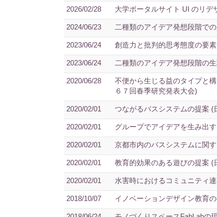
2026/02/28
大学ポータルサイト UI のリデ
2024/06/23
二種類のアイデア発想段階での
2023/06/24
創造力と批判的思考態度の要素間
2023/06/24
二種類のアイデア発想段階の生
2020/06/28
不便から生じる益のタイプと構
６７回春季研究発表大会)
2020/02/01
つながるバスシステムの提案 (
2020/02/01
グループでアイデアを生み出す
2020/02/01
京都市内のバスシステムに関す
2020/02/01
教育的効果のある遊びの提案 (
2020/02/01
水害時におけるコミュニティ連
2018/10/07
イノベーションデザイン教育の
2018/06/24
モノづくりスペースFabLab