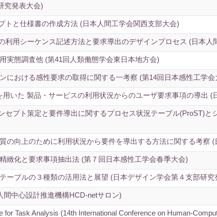
研究発表大会)
プトと仕様書の作成方法 (日本人間工学会関西支部大会)
ザの利用シーケンス記述方法と要求導出のデザインプロセス (日本人
実態調査他 (第41回人類働態学会東日本地方会)
ンにおける感性要求の取得に関する一考察 (第14回日本感性工学会
T)を用いた 製品・サービスの利用状況からのユーザ要求事項の導出 (
ンセプト策定と要件導出に関するプロセス状況テーブル(ProST)と
質の向上のために利用状況から要件を導出する方法に関する考察 (
精緻化と要求事項抽出法 (第７回日本感性工学会春季大会)
テーブルの３種類の活用法と展望 (日本デザイン学会第４支部研究
間中心設計推進機構HCD-netサロン)
e for Task Analysis (14th International Conference on Human-Compute