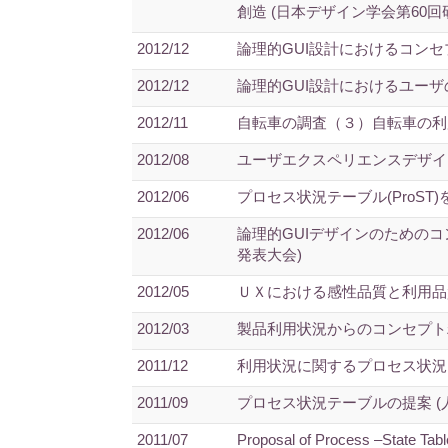
創造 (日本デザイン学会第60回
2012/12
論理的GUI設計におけるコンセ
2012/12
論理的GUI設計におけるユー
2012/11
自転車の調査（３）自転車の利用
2012/08
ユーザエクスペリエンスデザイ
2012/06
プロセス状況テーブル(ProS
2012/06
論理的GUIデザインのためのコ
発表大会)
2012/05
ＵＸにおける感性品質と利用品
2012/03
製品利用状況からのコンセプト
2011/12
利用状況に関するプロセス状況
2011/09
プロセス状況テーブルの提案 (人
2011/07
Proposal of Process –State Tabl