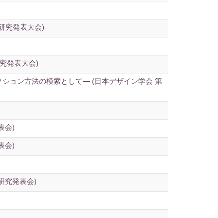
研究発表大会)
究発表大会)
ション方法の模索として― (日本デザイン学会 第
表会)
表会)
研究発表会)