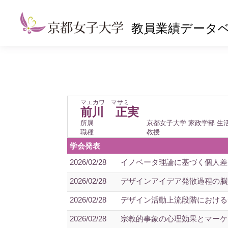
教員業績データ
マエカワ マサミ
前川 正実
所属
京都女子大学 家政学部 生
職種
教授
学会発表
2026/02/28
イノベータ理論に基づく個人差と
2026/02/28
デザインアイデア発散過程の脳賦
2026/02/28
デザイン活動上流段階におけるデ
2026/02/28
宗教的事象の心理効果とマーケテ