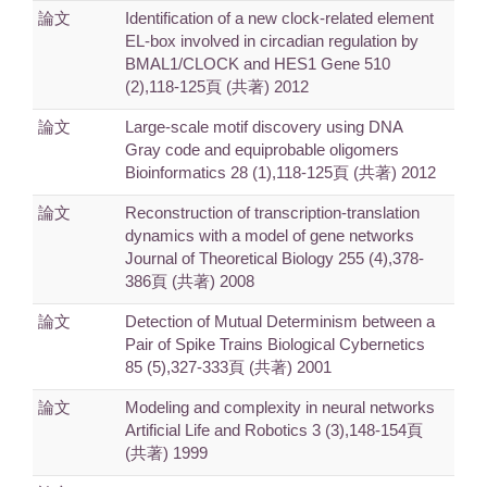
論文
Identification of a new clock-related element
EL-box involved in circadian regulation by
BMAL1/CLOCK and HES1 Gene 510
(2),118-125頁 (共著) 2012
論文
Large-scale motif discovery using DNA
Gray code and equiprobable oligomers
Bioinformatics 28 (1),118-125頁 (共著) 2012
論文
Reconstruction of transcription-translation
dynamics with a model of gene networks
Journal of Theoretical Biology 255 (4),378-
386頁 (共著) 2008
論文
Detection of Mutual Determinism between a
Pair of Spike Trains Biological Cybernetics
85 (5),327-333頁 (共著) 2001
論文
Modeling and complexity in neural networks
Artificial Life and Robotics 3 (3),148-154頁
(共著) 1999