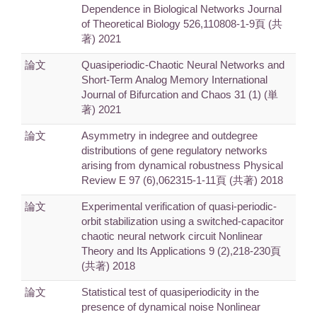
Dependence in Biological Networks Journal
of Theoretical Biology 526,110808-1-9頁 (共
著) 2021
論文
Quasiperiodic-Chaotic Neural Networks and
Short-Term Analog Memory International
Journal of Bifurcation and Chaos 31 (1) (単
著) 2021
論文
Asymmetry in indegree and outdegree
distributions of gene regulatory networks
arising from dynamical robustness Physical
Review E 97 (6),062315-1-11頁 (共著) 2018
論文
Experimental verification of quasi-periodic-
orbit stabilization using a switched-capacitor
chaotic neural network circuit Nonlinear
Theory and Its Applications 9 (2),218-230頁
(共著) 2018
論文
Statistical test of quasiperiodicity in the
presence of dynamical noise Nonlinear