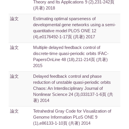
Theory and Its Applications 9 (2),231-242頁
(共著) 2018
論文
Estimating optimal sparseness of
developmental gene networks using a semi-
quantitative model PLOS ONE 12
(4),e0176492-1-17頁 (共著) 2017
論文
Multiple delayed feedback control of
discrete-time quasi-periodic orbits IFAC-
PapersOnLine 48 (18),211-214頁 (共著)
2015
論文
Delayed feedback control and phase
reduction of unstable quasi-periodic orbits
Chaos: An Interdisciplinary Journal of
Nonlinear Science 24 (3),033137-1-6頁 (共
著) 2014
論文
Tetrahedral Gray Code for Visualization of
Genome Information PLoS ONE 9
(1),e86133-1-10頁 (共著) 2014