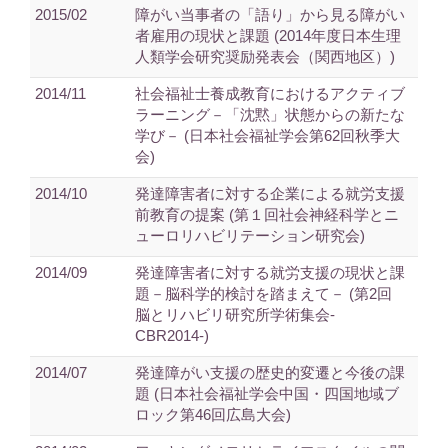
2015/02
障がい当事者の「語り」から見る障がい
者雇用の現状と課題 (2014年度日本生理
人類学会研究奨励発表会（関西地区）)
2014/11
社会福祉士養成教育におけるアクティブ
ラーニング－「沈黙」状態からの新たな
学び－ (日本社会福祉学会第62回秋季大
会)
2014/10
発達障害者に対する企業による就労支援
前教育の提案 (第１回社会神経科学とニ
ューロリハビリテーション研究会)
2014/09
発達障害者に対する就労支援の現状と課
題－脳科学的検討を踏まえて－ (第2回
脳とリハビリ研究所学術集会-
CBR2014-)
2014/07
発達障がい支援の歴史的変遷と今後の課
題 (日本社会福祉学会中国・四国地域ブ
ロック第46回広島大会)