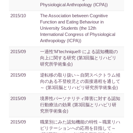
Physiological Anthropology (ICPA))
2015/10
The Association between Cognitive
Function and Eating Behaviour in
University Students (the 12th
International Congress of Physiological
Anthropology (ICPA))
2015/09
一過性‘M’technique® による認知機能の
向上に関する研究 (第3回脳とリハビリ
研究所学術集会)
2015/09
逆転移の取り扱い～自閉スペクトラム傾
向のある不登校児との面接過程を通して
～ (第3回脳とリハビリ研究所学術集会)
2015/09
境界性パーソナリティ障害に対する認知
行動療法の効果 (第3回脳とリハビリ研
究所学術集会)
2015/09
職業別にみた認知機能の特性～職業リハ
ビリテーションへの応用を目指して～