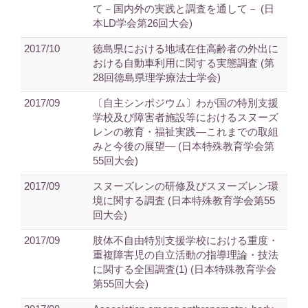
て－国内外の実践と調査を通して－ (日
本LD学会第26回大会)
2017/10
徳島県における地域在住高齢者の外出に
おける自動車利用に関する実態調査 (第
28回徳島県理学療法士学会)
2017/09
〔自主シンポジウム〕わが国の特別支援
学校及び障害者施設等におけるスヌーズ
レンの教育・福祉実践―これまでの取組
みと今後の展望― (日本特殊教育学会第
55回大会)
2017/09
スヌーズレンの研修及びスヌーズレン環
境に関する調査 (日本特殊教育学会第55
回大会)
2017/09
肢体不自由特別支援学校における重度・
重複障害児の自立活動の指導理論・技法
に関する全国調査(1) (日本特殊教育学会
第55回大会)