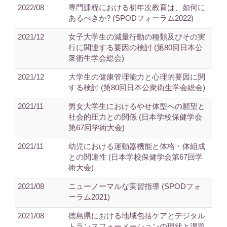
2022/08
専門課程における初年次教育は、如何に
あるべきか? (SPODフォーラム2022)
2021/12
女子大学生の減量行動の種類及びその実
行に関連する要因の検討 (第80回日本公
衆衛生学会総会)
2021/12
大学生の健康管理能力と心理的要因に関
する検討 (第80回日本公衆衛生学会総会)
2021/11
男女大学生におけるやせ体型への願望と
社会的圧力との関係 (日本学校保健学会
第67回学術大会)
2021/11
幼児における運動器機能と体格・体組成
との関連性 (日本学校保健学会第67回学
術大会)
2021/08
ニューノーマルな実習指導 (SPODフォ
ーラム2021)
2021/08
徳島県における地域包括ケアとデジタル
トランスフォーメーションの現状と課題