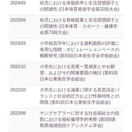
2024/03
幼児における体脂肪率と生活習慣因子と
の関連性 (日本発育発達学会第22回大会)
2023/09
幼児における骨格筋量と生活習慣因子と
の関連性 (日本体育・スポーツ・健康学
会第73回大会)
2023/03
小学校高学年における過剰脂肪の評価に
有用な指標：ポピュレーションベースの
横断研究 (第93回日本衛生学会学術総会)
2022/10
小学生における首尾一貫感覚とやせ願
望、およびその関連要因の検討 (第81回
日本公衆衛生学会総会)
2022/10
大学生における減量に関する意思決定バ
ランスと社会的圧力および性格特性との
関係 (第81回日本公衆衛生学会総会)
2022/08
ヤングケアラーに対する社会福祉士の役
割における福祉倫理学的考察 (第5回徳
島県地域包括ケアシステム学会)