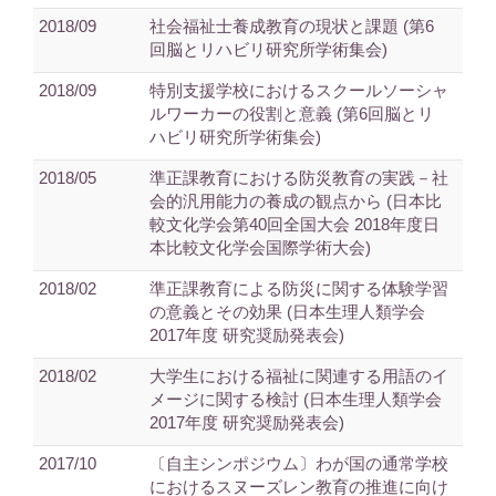
2018/09
社会福祉士養成教育の現状と課題 (第6
回脳とリハビリ研究所学術集会)
2018/09
特別支援学校におけるスクールソーシャ
ルワーカーの役割と意義 (第6回脳とリ
ハビリ研究所学術集会)
2018/05
準正課教育における防災教育の実践－社
会的汎用能力の養成の観点から (日本比
較文化学会第40回全国大会 2018年度日
本比較文化学会国際学術大会)
2018/02
準正課教育による防災に関する体験学習
の意義とその効果 (日本生理人類学会
2017年度 研究奨励発表会)
2018/02
大学生における福祉に関連する用語のイ
メージに関する検討 (日本生理人類学会
2017年度 研究奨励発表会)
2017/10
〔自主シンポジウム〕わが国の通常学校
におけるスヌーズレン教育の推進に向け