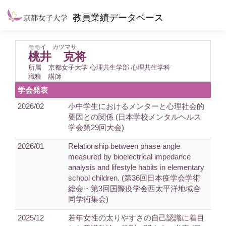
教員業績データベース
モモイ カツマサ
桃井 克将
所属
京都女子大学 心理共生学部 心理共生学科
職種
講師
学会発表
2026/02
小中学生におけるメンターと心理社会的
要因との関係 (日本学校メンタルヘルス
学会第29回大会)
2026/01
Relationship between phase angle
measured by bioelectrical impedance
analysis and lifestyle habits in elementary
school children. (第36回日本疫学会学術
総会・第3回国際疫学会西太平洋地域合
同学術集会)
2025/12
若年女性の太りやすさの自己認識に着目