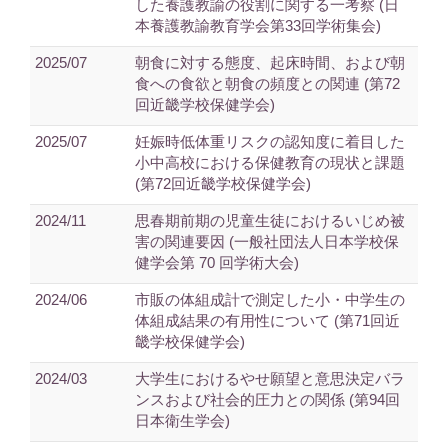
した養護教諭の役割に関する一考察 (日
本養護教諭教育学会第33回学術集会)
2025/07
朝食に対する態度、起床時間、および朝
食への食欲と朝食の頻度との関連 (第72
回近畿学校保健学会)
2025/07
妊娠時低体重リスクの認知度に着目した
小中高校における保健教育の現状と課題
(第72回近畿学校保健学会)
2024/11
思春期前期の児童生徒におけるいじめ被
害の関連要因 (一般社団法人日本学校保
健学会第 70 回学術大会)
2024/06
市販の体組成計で測定した小・中学生の
体組成結果の有用性について (第71回近
畿学校保健学会)
2024/03
大学生におけるやせ願望と意思決定バラ
ンスおよび社会的圧力との関係 (第94回
日本衛生学会)