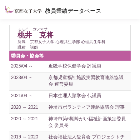
教員業績データベース
モモイ カツマサ
桃井 克将
所属
京都女子大学 心理共生学部 心理共生学科
職種
講師
委員会・協会等
2025/04 ～
近畿学校保健学会 評議員
2023/04 ～
京都児童福祉施設実習教育連絡協議
会 運営委員
2021/04 ～
日本生理人類学会 代議員
2020 ～ 2021
神埼市ボランティア連絡協議会 理事
2020 ～ 2021
神埼市第6期障がい福祉計画策定委員
会 委員長
2019 ～ 2020
社会福祉法人愛育会 プロジェクトチ